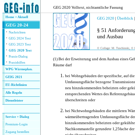
.
GEG 2020 Volltext, nichtamtliche Fassung
Home + Aktuell
GEG 2020
|
Überblick
GEG 20-24
§ 51 Anforderung
·
Nachrichten
und Ausbau
·
GEG 2024 Text
·
GEG 2023 Text
© Collage: M. Tuschinski, © F
·
GEG 2020 Text
·
Praxis-Dialog
(1)
Bei der Erweiterung und dem Ausbau eines Geb
·
Praxishilfen
Räume darf
WPG Wärmeplan.
bei Wohngebäuden der spezifische, auf di
GEIG 2021
Umfassungsfläche bezogene Transmissions
EU-Richtlinien
neu hinzukommenden beheizten oder gekü
Alle Regeln
entsprechenden Wertes des Referenzgebäu
überschreiten oder
Dienstleister
.
bei Nichtwohngebäuden die mittleren Wär
wärmeübertragenden Umfassungsfläche der
Service + Dialog
hinzukommenden beheizten oder gekühlte
Premium-Login
Nachkommastelle gerundete 1,25fache der
Zugang bestellen
nicht überschreiten.