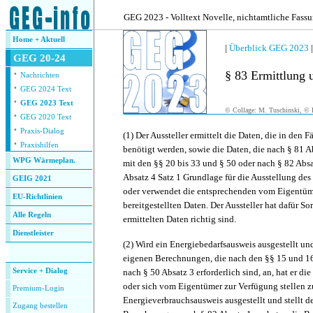
.
GEG 2023 - Volltext Novelle, nichtamtliche Fass
Home + Aktuell
|
Überblick GEG 2023
GEG 20-24
·
§ 83 Ermittlung 
Nachrichten
·
GEG 2024 Text
·
GEG 2023 Text
© Collage: M. Tuschinski, © F
·
GEG 2020 Text
·
Praxis-Dialog
(1) Der Aussteller ermittelt die Daten, die in den F
·
Praxishilfen
benötigt werden, sowie die Daten, die nach § 81 
WPG Wärmeplan.
mit den §§ 20 bis 33 und § 50 oder nach § 82 Absa
Absatz 4 Satz 1 Grundlage für die Ausstellung des
GEIG 2021
oder verwendet die entsprechenden vom Eigentü
EU-Richtlinien
bereitgestellten Daten. Der Aussteller hat dafür So
Alle Regeln
ermittelten Daten richtig sind.
Dienstleister
(2) Wird ein Energiebedarfsausweis ausgestellt und 
.
eigenen Berechnungen, die nach den §§ 15 und 16
Service + Dialog
nach § 50 Absatz 3 erforderlich sind, an, hat er 
oder sich vom Eigentümer zur Verfügung stellen zu
Premium-Login
Energieverbrauchsausweis ausgestellt und stellt de
Zugang bestellen