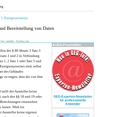
ung
|
5. Energieausweise
und Bereitstellung von Daten
oto: tunedin - Fotolia.com
GEG-Praxishilfen
ällen des § 80 Absatz 3 Satz 3
Absatz 1 und 2 in Verbindung
tz 1, 2 Satz 1 oder Satz 5 und
 Energieausweises sind, selbst
mer des Gebäudes
rge zu tragen, dass die von ihm
stellt der Aussteller keine
, nach den §§ 18 und 19 oder
GEG-Experten-Newsletter
für professionelle
die Berechnungen einzusehen
Anwender
 lassen. Wird ein
r Aussteller keine eigenen