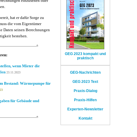
Berechnungen einzusehen oder
sen.
reit, hat er dafür Sorge zu
r muss die vom Eigentümer
 die Daten seinen Berechnungen
tigkeit bestehen.
GEG 2023 kompakt und
eren:
praktisch
tellen, wenn Mieter die
llen
GEG-Nachrichten
23.11.2023
GEG 2023 Text
 im Bestand: Wärmepumpe für
23
Praxis-Dialog
Praxis-Hilfen
gaben für Gebäude und
Experten-Newsletter
Kontakt