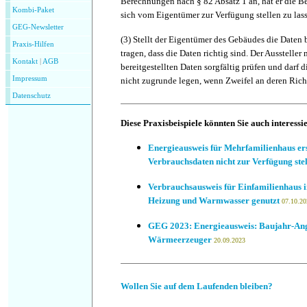
Berechnungen nach § 82 Absatz 1 an, hat er die 
Kombi-Paket
sich vom Eigentümer zur Verfügung stellen zu las
GEG-Newsletter
(3) Stellt der Eigentümer des Gebäudes die Daten be
Praxis-Hilfen
tragen, dass die Daten richtig sind. Der Ausstelle
Kontakt
|
AGB
bereitgestellten Daten sorgfältig prüfen und darf
Impressum
nicht zugrunde legen, wenn Zweifel an deren Rich
Datenschutz
Diese Praxisbeispiele könnten Sie auch interessi
Energieausweis für Mehrfamilienhaus ers
Verbrauchsdaten nicht zur Verfügung ste
Verbrauchsausweis für Einfamilienhaus
Heizung und Warmwasser genutzt
07.10.20
GEG 2023: Energieausweis: Baujahr-An
Wärmeerzeuger
20.09.2023
Wollen Sie auf dem Laufenden bleiben?