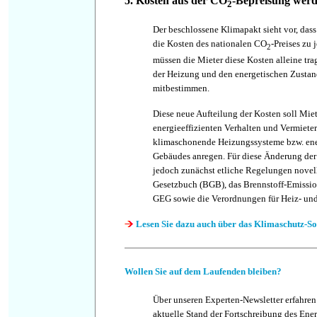
5. Kosten aus der CO
-Bepreisung werde
2
Der beschlossene Klimapakt sieht vor, dass
die Kosten des nationalen CO
-Preises zu 
2
müssen die Mieter diese Kosten alleine tra
der Heizung und den energetischen Zustan
mitbestimmen.
Diese neue Aufteilung der Kosten soll Mie
energieeffizienten Verhalten und Vermieter
klimaschonende Heizungssysteme bzw. ene
Gebäudes anregen. Für diese Änderung der
jedoch zunächst etliche Regelungen novell
Gesetzbuch (BGB), das Brennstoff-Emissi
GEG sowie die Verordnungen für Heiz- und
Lesen Sie dazu auch über das Klimaschutz-S
Wollen Sie auf dem Laufenden bleiben?
Über unseren Experten-Newsletter erfahren
aktuelle Stand der Fortschreibung des Ene