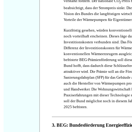
verstärkt fördern. Der nationale CO
-Preis 
2
beabsichtigt, dass der Strompreis sinkt. Die
Vision des Bundes die langfristigen wirts
Vorteile der Wärmepumpen für Eigentüme
Kurzfristig gesehen, würden konventionel
noch vorteilhaft erscheinen. Dieses läge da
Investitionskosten verbunden sind. Das Fö
Differenz der Investitionskosten für Wär
konventionellen Wärmeerzeugern ausgleich
befristete BEG-Prämienförderung soll dies
Bund hofft, dass dadurch diese Schlüsselt
attraktiver wird. Die Prämie soll an die Fö
Sanierungsfahrplan (SFP) für das Gebäude
auch die Hersteller von Wärmepumpen profi
und Handwerker. Die Wohnungswirtschaft 
Praxiserfahrungen mit dieser Technologi
soll der Bund möglichst noch in diesem Ja
2025 befristen.
3. BEG: Bundesförderung Energieeffiz