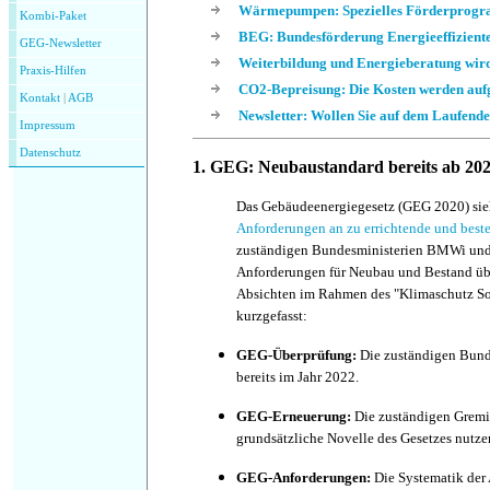
Wärmepumpen: Spezielles Förderprog
Kombi-Paket
BEG: Bundesförderung Energieeffizient
GEG-Newsletter
Weiterbildung und Energieberatung wird
Praxis-Hilfen
CO2-Bepreisung: Die Kosten werden aufg
Kontakt
|
AGB
Newsletter: Wollen Sie auf dem Laufende
Impressum
Datenschutz
1. GEG: Neubaustandard bereits ab 20
Das Gebäudeenergiegesetz (GEG 2020) si
Anforderungen an zu errichtende und bes
zuständigen Bundesministerien BMWi und
Anforderungen für Neubau und Bestand übe
Absichten im Rahmen des
"Klimaschutz S
kurzgefasst:
GEG-Überprüfung:
Die zuständigen Bund
bereits im Jahr 2022.
GEG-Erneuerung:
Die zuständigen Gremie
grundsätzliche Novelle des Gesetzes nutze
GEG-Anforderungen:
Die Systematik der