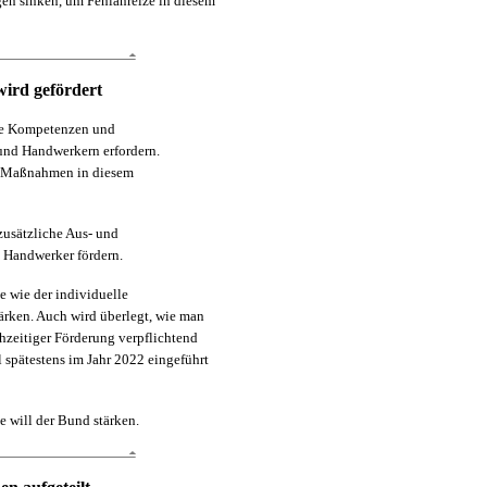
en sinken, um Fehlanreize in diesem
wird gefördert
ue Kompetenzen und
und Handwerkern erfordern.
rt-Maßnahmen in diesem
zusätzliche Aus- und
 Handwerker fördern.
 wie der individuelle
tärken. Auch wird überlegt, wie man
hzeitiger Förderung verpflichtend
spätestens im Jahr 2022 eingeführt
 will der Bund stärken.