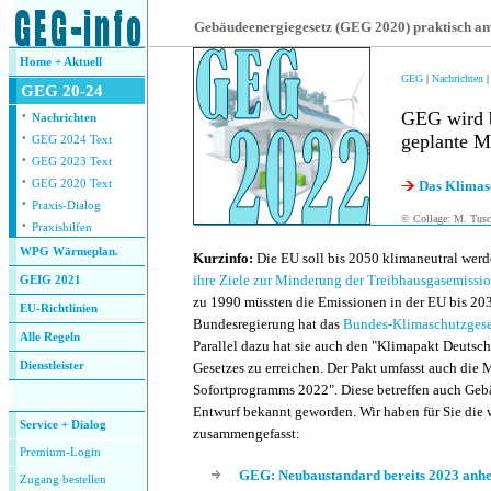
.
Gebäudeenergiegesetz (GEG 2020) praktisch a
Home + Aktuell
GEG
|
Nachrichten
GEG 20-24
·
GEG wird b
Nachrichten
·
geplante 
GEG 2024 Text
·
GEG 2023 Text
·
Das Klimas
GEG 2020 Text
·
Praxis-Dialog
© Collage: M. Tusch
·
Praxishilfen
WPG Wärmeplan.
Kurzinfo:
Die EU soll bis 2050 klimaneutral wer
ihre Ziele zur Minderung der Treibhausgasemissi
GEIG 2021
zu 1990 müssten die Emissionen in der EU bis 20
EU-Richtlinien
Bundesregierung hat das
Bundes-Klimaschutzgeset
Alle Regeln
Parallel dazu hat sie auch den "Klimapakt Deutsch
Dienstleister
Gesetzes zu erreichen. Der Pakt umfasst auch di
.
Sofortprogramms 2022". Diese betreffen auch Gebä
Entwurf bekannt geworden. Wir haben für Sie die 
Service + Dialog
zusammengefasst:
Premium-Login
GEG: Neubaustandard bereits 2023 anh
Zugang bestellen