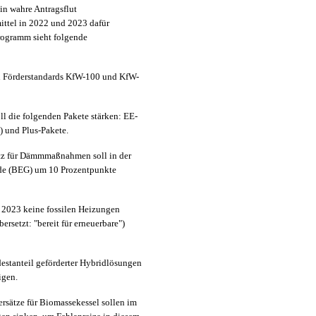
n wahre Antragsflut
ittel in 2022 und 2023 dafür
rogramm sieht folgende
n Förderstandards KfW-100 und KfW-
ll die folgenden Pakete stärken: EE-
) und Plus-Pakete.
tz für Dämmmaßnahmen soll in der
de (BEG) um 10 Prozentpunkte
b 2023 keine fossilen Heizungen
rsetzt: "bereit für erneuerbare")
stanteil geförderter Hybridlösungen
igen.
ersätze für Biomassekessel sollen im