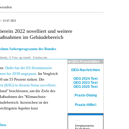
nwenden
|
> 15.07.2021
ereits 2022 novelliert und weitere
Maßnahmen im Gebäudebereich
chutz-Sofortprogramm des Bundes
inski, © Foto: ag visuell - Fotolia.com
GEG-Praxishilfen
den.
Dafür hat die EU-Kommission
GEG-Nachrichten
onen bis 2030 angepasst
. Im Vergleich
GEG 2024 Text
30 um 55 Prozent sinken. Die
GEG 2023 Text
z (KSG) in diesem Sinne novelliert
.
GEG 2020 Text
land" beschlossen, um die Ziele des
Praxis-Dialog
e Maßnahmen des "Klimaschutz-
udebereich. Inzwischen ist der
n
Praxis-Hilfe
wichtigsten Aspekte kurz
eben