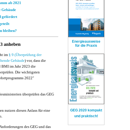
ramm ab 2021
e Gebäude
 gefördert
eteilt
n bleiben?
Energieausweise
23 anheben
für die Praxis
eht im
§ 9 (
Überprüfung der
tehende Gebäude
) vor, dass die
 BMI im Jahr 2023 die
rprüfen. Die wichtigsten
ofortprogramms 2022"
esministerien überprüfen das GEG
n nutzen diesen Anlass für eine
GEG 2020 kompakt
n.
und praktisch!
 Anforderungen des GEG und das