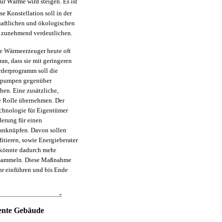
für Wärme wird steigen. Es ist
se Konstellation soll in der
chaftlichen und ökologischen
r zunehmend verdeutlichen.
le Wärmeerzeuger heute oft
ran, dass sie mit geringeren
rderprogramm soll die
mepumpen gegenüber
en. Eine zusätzliche,
e Rolle übernehmen. Der
echnologie für Eigentümer
rderung für einen
 anknüpfen. Davon sollen
tieren, sowie Energieberater
könnte dadurch mehr
e sammeln. Diese Maßnahme
hr einführen und bis Ende
iente Gebäude