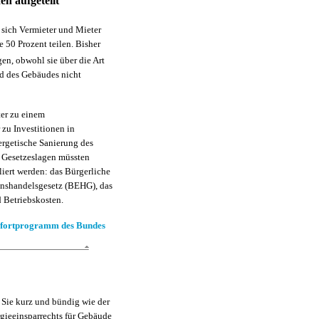
n aufgeteilt
 sich Vermieter und Mieter
je 50 Prozent teilen. Bisher
gen, obwohl sie über die Art
d des Gebäudes nicht
ter zu einem
 zu Investitionen in
rgetische Sanierung des
 Gesetzeslagen müssten
iert werden: das Bürgerliche
onshandelsgesetz (BEHG), das
 Betriebskosten.
ofortprogramm des Bundes
 Sie kurz und bündig wie der
rgieeinsparrechts für Gebäude