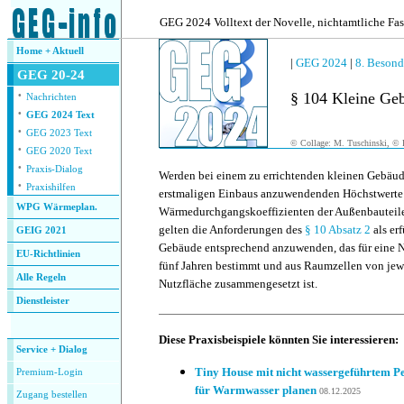
.
GEG 2024 Volltext der Novelle, nichtamtliche Fa
Home + Aktuell
|
GEG 2024
|
8. Besond
GEG 20-24
·
§ 104 Kleine Ge
Nachrichten
·
GEG 2024 Text
·
GEG 2023 Text
© Collage: M. Tuschinski, © F
·
GEG 2020 Text
·
Praxis-Dialog
Werden bei einem zu errichtenden kleinen Gebäude
·
Praxishilfen
erstmaligen Einbaus anzuwendenden Höchstwerte
WPG Wärmeplan.
Wärmedurchgangskoeffizienten der Außenbauteil
gelten die Anforderungen des
§ 10 Absatz 2
als erf
GEIG 2021
Gebäude entsprechend anzuwenden, das für eine 
EU-Richtlinien
fünf Jahren bestimmt und aus Raumzellen von jew
Alle Regeln
Nutzfläche zusammengesetzt ist.
Dienstleister
.
Diese Praxisbeispiele könnten Sie interessieren:
Service + Dialog
Tiny House mit nicht wassergeführtem Pe
Premium-Login
für Warmwasser planen
08.12.2025
Zugang bestellen