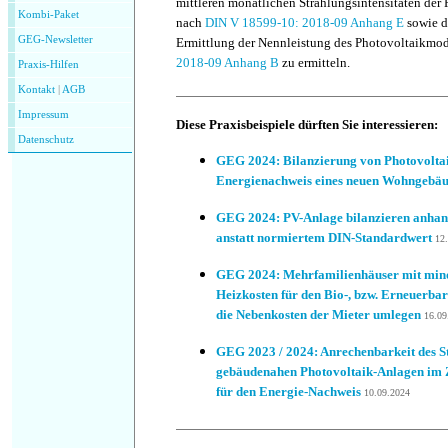
mittleren monatlichen Strahlungsintensitäten de
Kombi-Paket
nach
DIN V 18599-10: 2018-09 Anhang E
sowie d
GEG-Newsletter
Ermittlung der Nennleistung des Photovoltaikmo
2018-09 Anhang B
zu ermitteln.
Praxis-Hilfen
Kontakt
|
AGB
Impressum
Diese Praxisbeispiele dürften Sie interessieren:
Datenschutz
GEG 2024: Bilanzierung von Photovoltai
Energienachweis eines neuen Wohngebä
GEG 2024: PV-Anlage bilanzieren anhand
anstatt normiertem DIN-Standardwert
12
GEG 2024: Mehrfamilienhäuser mit mind
Heizkosten für den Bio-, bzw. Erneuerbar
die Nebenkosten der Mieter umlegen
16.09
GEG 2023 / 2024: Anrechenbarkeit des S
gebäudenahen Photovoltaik-Anlagen im 
für den Energie-Nachweis
10.09.2024