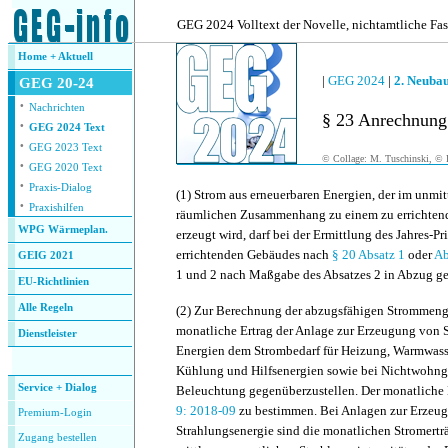
.
GEG 2024 Volltext der Novelle, nichtamtliche Fa
Home + Aktuell
|
GEG 2024
|
2. Neuba
GEG 20-24
·
Nachrichten
§ 23 Anrechnung
·
GEG 2024 Text
·
GEG 2023 Text
© Collage: M. Tuschinski, © F
·
GEG 2020 Text
·
Praxis-Dialog
(1)
Strom aus erneuerbaren Energien, der im unmit
·
Praxishilfen
räumlichen Zusammenhang zu einem zu errichte
WPG Wärmeplan.
erzeugt wird, darf bei der Ermittlung des Jahres-P
errichtenden Gebäudes nach
§ 20 Absatz 1
oder
Ab
GEIG 2021
1 und 2 nach Maßgabe des Absatzes 2 in Abzug ge
EU-Richtlinien
Alle Regeln
(2)
Zur Berechnung der abzugsfähigen Strommen
monatliche Ertrag der Anlage zur Erzeugung von 
Dienstleister
Energien dem Strombedarf für Heizung, Warmwass
.
Kühlung und Hilfsenergien sowie bei Nichtwohng
Service + Dialog
Beleuchtung gegenüberzustellen. Der monatliche 
9: 2018-09
zu bestimmen. Bei Anlagen zur Erzeug
Premium-Login
Strahlungsenergie sind die monatlichen Stromert
Zugang bestellen