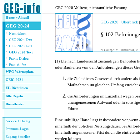
.
GEG 2020 Volltext, nichtamtliche Fassung
Home + Aktuell
GEG 2020
|
Überblick
GEG 20-24
·
§ 102 Befreiung
Nachrichten
·
GEG 2024 Text
·
GEG 2023 Text
© Collage: M. Tuschinski, © F
·
GEG 2020 Text
·
Praxis-Dialog
(1)
Die nach Landesrecht zuständigen Behörden ha
·
Praxishilfen
oder Bauherren von den Anforderungen dieses Gese
WPG Wärmeplan.
die Ziele dieses Gesetzes durch andere als
GEIG 2021
Maßnahmen im gleichen Umfang erreicht 
EU-Richtlinien
die Anforderungen im Einzelfall wegen be
Alle Regeln
unangemessenen Aufwand oder in sonstiger
Dienstleister
führen.
.
Eine unbillige Härte liegt insbesondere vor, wen
Service + Dialog
innerhalb der üblichen Nutzungsdauer, bei Anfor
Premium-Login
innerhalb angemessener Frist durch die eintretend
Zugang bestellen
werden können.