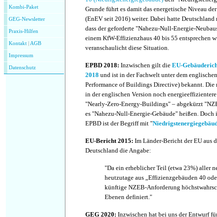
Kombi-Paket
Grunde führt es damit das energetische Niveau de
(EnEV seit 2016) weiter. Dabei hatte Deutschland
GEG-Newsletter
dass der geforderte "Nahezu-Null-Energie-Neubau
Praxis-Hilfen
einem KfW-Effizienzhaus 40 bis 55 entsprechen 
Kontakt
|
AGB
veranschaulicht diese Situation.
Impressum
EPBD 2018:
Inzwischen gilt die
EU-Gebäuderichtl
Datenschutz
2018
und ist in der Fachwelt unter dem englisch
Performance of Buildings Directive) bekannt. Die
in der englischen Version noch energieeffizienter
"Nearly-Zero-Energy-Buildings" – abgekürzt "NZE
es "Nahezu-Null-Energie-Gebäude" heißen. Doch i
EPBD ist der Begriff mit "
Niedrigstenergiegebäu
EU-Bericht 2015:
Im Länder-Bericht der EU aus d
Deutschland die Angabe:
"Da ein erheblicher Teil (etwa 23%) alle
heutzutage aus „Effizienzgebäuden 40 oder
künftige NZEB-Anforderung höchstwahrsch
Ebenen definiert."
GEG 2020:
Inzwischen hat bei uns der Entwurf 