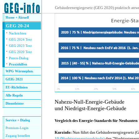
.
Gebäudeenergiegesetz (GEG 2020) praktisch anw
Home + Aktuell
GEG 20-24
·
Nachrichten
·
GEG 2024 Text
·
GEG 2023 Text
·
GEG 2020 Text
·
Praxis-Dialog
·
Praxishilfen
WPG Wärmeplan.
GEIG 2021
EU-Richtlinien
Alle Regeln
Nahezu-Null-Energie-Gebäude
Dienstleister
und Niedrigst-Energie-Gebäude
.
Vergleich des Energie-Standards für Neubauten
Service + Dialog
Premium-Login
Kurzinfo:
Nun führt das Gebäudeenergiegesetz (
Zugang bestellen
10 (
Niedrigstenergiegebäude)
den
"Niedrigstenerg