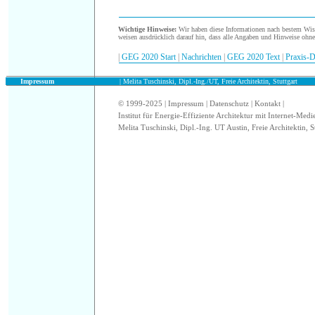
.
Wichtige Hinweise:
Wir haben diese Informationen nach bestem Wisse
weisen ausdrücklich darauf hin, dass alle Angaben und Hinweise ohn
|
GEG 2020 Start
|
Nachrichten
|
GEG 2020 Text
|
Praxis-D
.
Impressum
| Melita Tuschinski, Dipl.-Ing./UT, Freie Architektin, Stuttgart
© 1999-2025 |
Impressum
|
Datenschutz
|
Kontakt
|
Institut für Energie-Effiziente Architektur mit Internet-Medi
Melita Tuschinski, Dipl.-Ing. UT Austin, Freie Architektin, S