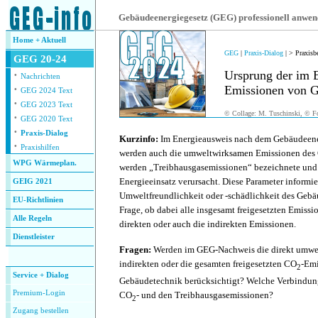
.
Gebäudeenergiegesetz (GEG) professionell anwe
Home + Aktuell
GEG
|
Praxis-Dialog
| > Praxisb
GEG 20-24
·
Ursprung der im 
Nachrichten
·
Emissionen von 
GEG 2024 Text
·
GEG 2023 Text
© Collage: M. Tuschinski, © Fo
·
GEG 2020 Text
.
·
Praxis-Dialog
Kurzinfo:
Im Energieausweis nach dem Gebäudeen
·
Praxishilfen
werden auch die umweltwirksamen Emissionen des 
WPG Wärmeplan.
werden „Treibhausgasemissionen“ bezeichnete un
Energieeinsatz verursacht. Diese Parameter informie
GEIG 2021
Umweltfreundlichkeit oder -schädlichkeit des Gebäud
EU-Richtlinien
Frage, ob dabei alle insgesamt freigesetzten Emissio
Alle Regeln
direkten oder auch die indirekten Emissionen.
Dienstleister
Fragen:
Werden im GEG-Nachweis die direkt umwel
.
indirekten oder die gesamten freigesetzten CO
-Emi
2
Service + Dialog
Gebäudetechnik berücksichtigt? Welche Verbindun
Premium-Login
CO
- und den Treibhausgasemissionen?
2
Zugang bestellen