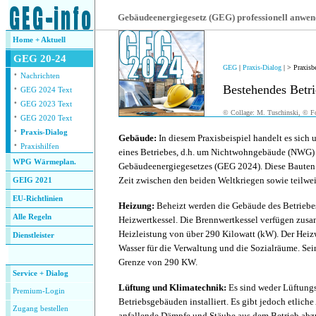
.
Gebäudeenergiegesetz (GEG) professionell anwe
Home + Aktuell
GEG 20-24
GEG
|
Praxis-Dialog
| > Praxisb
·
Nachrichten
·
Bestehendes Betri
GEG 2024 Text
·
GEG 2023 Text
© Collage: M. Tuschinski, © Fo
·
GEG 2020 Text
.
·
Praxis-Dialog
Gebäude:
In diesem Praxisbeispiel handelt es sich
·
Praxishilfen
eines Betriebes, d.h. um Nichtwohngebäude (NWG) 
WPG Wärmeplan.
Gebäudeenergiegesetzes (GEG 2024). Diese Bauten 
Zeit zwischen den beiden Weltkriegen sowie teilwei
GEIG 2021
EU-Richtlinien
Heizung:
Beheizt werden die Gebäude des Betriebe
Alle Regeln
Heizwertkessel. Die Brennwertkessel verfügen zus
Heizleistung von über 290 Kilowatt (kW). Der Heiz
Dienstleister
Wasser für die Verwaltung und die Sozialräume. Sein
.
Grenze von 290 KW.
Service + Dialog
Lüftung und Klimatechnik:
Es sind weder Lüftung
Premium-Login
Betriebsgebäuden installiert. Es gibt jedoch etlic
Zugang bestellen
anfallende Dämpfe und Stäube aus dem Betrieb abz