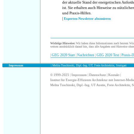
der aktuelle Stand der energetischen Anfor
ist. Sie erhalten auch Hinweise zu nützlich
und Praxis-Hilfen.
|
Experten-Newsletter abonnieren
.
Wichtige Hinweise:
Wir haben diese Informationen nach bestem Wisse
weisen ausdrücklich darauf hin, dass alle Angaben und Hinweise ohn
|
GEG 2020 Start
|
Nachrichten
|
GEG 2020 Text
|
Praxis-D
.
Impressum
| Melita Tuschinski, Dipl.-Ing./UT, Freie Architektin, Stuttgart
© 1999-2025 |
Impressum
|
Datenschutz
|
Kontakt
|
Institut für Energie-Effiziente Architektur mit Internet-Medi
Melita Tuschinski, Dipl.-Ing. UT Austin, Freie Architektin, S