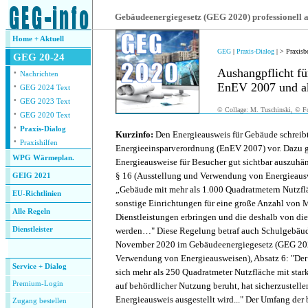
.
Gebäudeenergiegesetz (GEG 2020) professionell
Home + Aktuell
GEG
|
Praxis-Dialog
| > Praxisb
GEG 20-24
·
Aushangpflicht fü
Nachrichten
·
EnEV 2007 und a
GEG 2024 Text
·
GEG 2023 Text
© Collage: M. Tuschinski, © Fo
·
GEG 2020 Text
.
·
Praxis-Dialog
Kurzinfo:
Den Energieausweis für Gebäude schreibt
·
Praxishilfen
Energieeinsparverordnung (EnEV 2007) vor. Dazu ge
WPG Wärmeplan.
Energieausweise für Besucher gut sichtbar auszuhä
§ 16 (Ausstellung und Verwendung von Energieausw
GEIG 2021
„Gebäude mit mehr als 1.000 Quadratmetern Nutzfl
EU-Richtlinien
sonstige Einrichtungen für eine große Anzahl von 
Alle Regeln
Dienstleistungen erbringen und die deshalb von di
Dienstleister
werden…" Diese Regelung betraf auch Schulgebäude.
.
November 2020 im Gebäudeenergiegesetz (GEG 202
Verwendung von Energieausweisen), Absatz 6: "Der
Service + Dialog
sich mehr als 250 Quadratmeter Nutzfläche mit sta
Premium-Login
auf behördlicher Nutzung beruht, hat sicherzustelle
Energieausweis ausgestellt wird..." Der Umfang der
Zugang bestellen