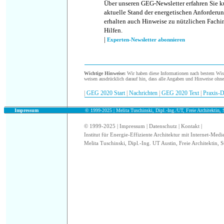
Über unseren GEG-Newsletter erfahren Sie k
aktuelle Stand der energetischen Anforderun
erhalten auch Hinweise zu nützlichen Fachi
Hilfen.
|
Experten-Newsletter abonnieren
.
Wichtige Hinweise:
Wir haben diese Informationen nach bestem Wisse
weisen ausdrücklich darauf hin, dass alle Angaben und Hinweise ohn
|
GEG 2020 Start
|
Nachrichten
|
GEG 2020 Text
|
Praxis-D
.
Impressum
© 1999-2025 | Melita Tuschinski, Dipl.-Ing./UT, Freie Architektin, S
© 1999-2025 |
Impressum
|
Datenschutz
|
Kontakt
|
Institut für Energie-Effiziente Architektur mit Internet-Medi
Melita Tuschinski, Dipl.-Ing. UT Austin, Freie Architektin, S