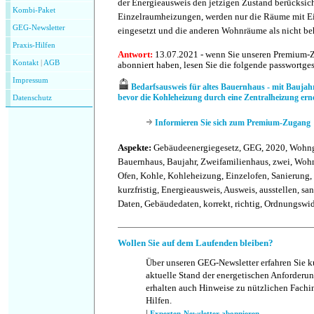
der Energieausweis den jetzigen Zustand berücksic
Kombi-Paket
Einzelraumheizungen, werden nur die Räume mit Ei
GEG-Newsletter
eingesetzt und die anderen Wohnräume als nicht 
Praxis-Hilfen
Antwort:
13.07.2021 - wenn Sie unseren Premium-
Kontakt
|
AGB
abonniert haben, lesen Sie die folgende passwortge
Impressum
Bedarfsausweis für altes Bauernhaus - mit Baujahr 
bevor die Kohleheizung durch eine Zentralheizung ern
Datenschutz
Informieren Sie sich zum Premium-Zugang
Aspekte:
Gebäudeenergiegesetz, GEG, 2020, Wohn
Bauernhaus, Baujahr, Zweifamilienhaus, zwei, Wo
Ofen, Kohle, Kohleheizung, Einzelofen, Sanierung,
kurzfristig, Energieausweis, Ausweis, ausstellen, san
Daten, Gebäudedaten, korrekt, richtig, Ordnungswid
Wollen Sie auf dem Laufenden bleiben?
Über unseren GEG-Newsletter erfahren Sie k
aktuelle Stand der energetischen Anforderun
erhalten auch Hinweise zu nützlichen Fachi
Hilfen.
|
Experten-Newsletter abonnieren