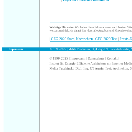
.
Wichtige Hinweise:
Wir haben diese Informationen nach bestem Wisse
weisen ausdrücklich darauf hin, dass alle Angaben und Hinweise ohn
|
GEG 2020 Start
|
Nachrichten
|
GEG 2020 Text
|
Praxis-D
.
Impressum
© 1999-2025 | Melita Tuschinski, Dipl.-Ing./UT, Freie Architektin, S
© 1999-2025 |
Impressum
|
Datenschutz
|
Kontakt
|
Institut für Energie-Effiziente Architektur mit Internet-Medi
Melita Tuschinski, Dipl.-Ing. UT Austin, Freie Architektin, S