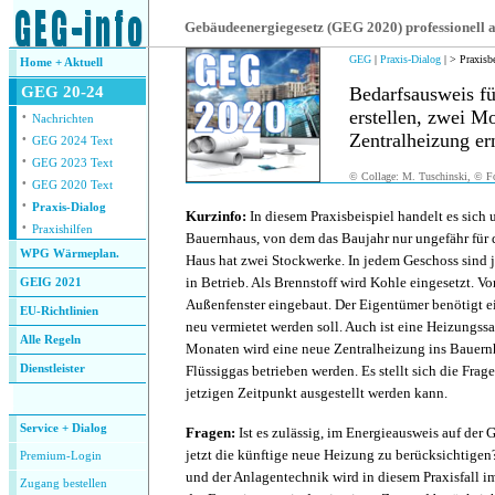
.
Gebäudeenergiegesetz (GEG 2020) professionell
GEG
|
Praxis-Dialog
| > Praxisb
Home + Aktuell
GEG 20-24
Bedarfsausweis fü
·
erstellen, zwei M
Nachrichten
·
Zentralheizung er
GEG 2024 Text
·
GEG 2023 Text
© Collage: M. Tuschinski, © Fo
·
GEG 2020 Text
.
·
Praxis-Dialog
Kurzinfo:
In diesem Praxisbeispiel handelt es sich
·
Praxishilfen
Bauernhaus, von dem das Baujahr nur ungefähr für 
WPG Wärmeplan.
Haus hat zwei Stockwerke. In jedem Geschoss sind
in Betrieb. Als Brennstoff wird Kohle eingesetzt. 
GEIG 2021
Außenfenster eingebaut. Der Eigentümer benötigt e
EU-Richtlinien
neu vermietet werden soll. Auch ist eine Heizungssa
Alle Regeln
Monaten wird eine neue Zentralheizung ins Bauernh
Dienstleister
Flüssiggas betrieben werden. Es stellt sich die Fra
.
jetzigen Zeitpunkt ausgestellt werden kann.
Service + Dialog
Fragen:
Ist es zulässig, im Energieausweis auf der 
jetzt die künftige neue Heizung zu berücksichtigen
Premium-Login
und der Anlagentechnik wird in diesem Praxisfall 
Zugang bestellen