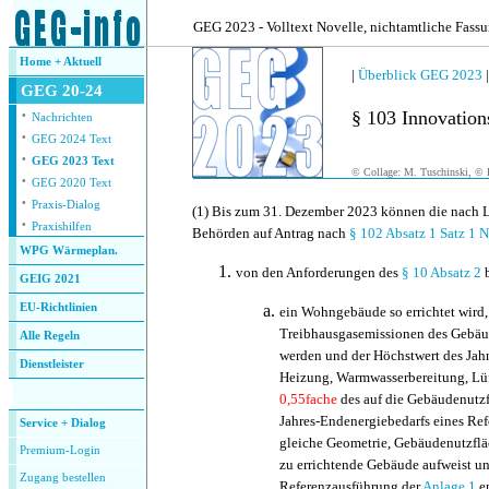
.
GEG 2023 - Volltext Novelle, nichtamtliche Fass
Home + Aktuell
|
Überblick GEG 2023
GEG 20-24
·
§ 103 Innovation
Nachrichten
·
GEG 2024 Text
·
GEG 2023 Text
© Collage: M. Tuschinski, © F
·
GEG 2020 Text
·
Praxis-Dialog
(1)
Bis zum 31. Dezember 2023 können die nach L
·
Praxishilfen
Behörden auf Antrag nach
§ 102 Absatz 1 Satz 1
WPG Wärmeplan.
von den Anforderungen des
§ 10 Absatz 2
b
GEIG 2021
EU-Richtlinien
ein Wohngebäude so errichtet wird,
Treibhausgasemissionen des Gebäud
Alle Regeln
werden und der Höchstwert des Jahr
Dienstleister
Heizung, Warmwasserbereitung, Lü
.
0,55fache
des auf die Gebäudenutz
Jahres-Endenergiebedarfs eines Ref
Service + Dialog
gleiche Geometrie, Gebäudenutzflä
Premium-Login
zu errichtende Gebäude aufweist un
Zugang bestellen
Referenzausführung der
Anlage 1
en