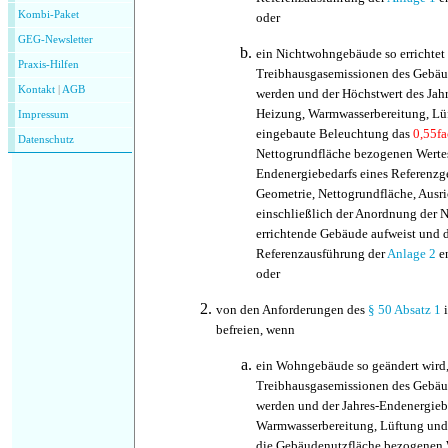
Kombi-Paket
oder
GEG-Newsletter
ein Nichtwohngebäude so errichtet 
Praxis-Hilfen
Treibhausgasemissionen des Gebäud
Kontakt
|
AGB
werden und der Höchstwert des Jahr
Heizung, Warmwasserbereitung, Lü
Impressum
eingebaute Beleuchtung das
0,55f
Datenschutz
Nettogrundfläche bezogenen Wertes
Endenergiebedarfs eines Referenzge
Geometrie, Nettogrundfläche, Ausr
einschließlich der Anordnung der N
errichtende Gebäude aufweist und 
Referenzausführung der
Anlage 2
en
oder
von den Anforderungen des
§ 50 Absatz 1
i
befreien, wenn
ein Wohngebäude so geändert wird,
Treibhausgasemissionen des Gebäud
werden und der Jahres-Endenergieb
Warmwasserbereitung, Lüftung und 
die Gebäudenutzfläche bezogenen W