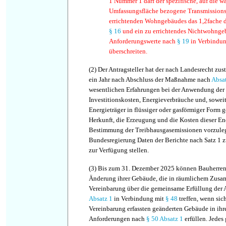
1 Nummer 1 darf der spezifische, auf die 
Umfassungsfläche bezogene Transmissions
errichtenden Wohngebäudes das 1,2fache 
§ 16
und ein zu errichtendes Nichtwohngeb
Anforderungswerte nach
§ 19
in Verbindu
überschreiten.
(2)
Der Antragsteller hat der nach Landesrecht zu
ein Jahr nach Abschluss der Maßnahme nach
Absa
wesentlichen Erfahrungen bei der Anwendung der
Investitionskosten, Energieverbräuche und, soweit
Energieträger in flüssiger oder gasförmiger Form g
Herkunft, die Erzeugung und die Kosten dieser Ene
Bestimmung der Treibhausgasemissionen vorzuleg
Bundesregierung Daten der Berichte nach Satz 1
zur Verfügung stellen.
(3)
Bis zum 31. Dezember 2025 können Bauherren
Änderung ihrer Gebäude, die in räumlichem Zusa
Vereinbarung über die gemeinsame Erfüllung der
Absatz 1
in Verbindung mit
§ 48
treffen, wenn sich
Vereinbarung erfassten geänderten Gebäude in ihr
Anforderungen nach
§ 50 Absatz 1
erfüllen. Jedes