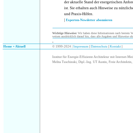
der aktuelle Stand der energetischen Anf
ist. Sie erhalten auch Hinweise zu nützlic
und Praxis-Hilfen.
|
Experten-Newsletter abonnieren
Wichtige Hinweise:
Wir haben diese Informationen nach bestem Wis
weisen ausdrücklich darauf hin, dass alle Angaben und Hinweise oh
.
.
Home + Aktuell
© 1999-2024 |
Impressum
|
Datenschutz
|
Kontakt
|
Institut für Energie-Effiziente Architektur mit Internet-Me
Melita Tuschinski, Dipl.-Ing. UT Austin, Freie Architektin, 