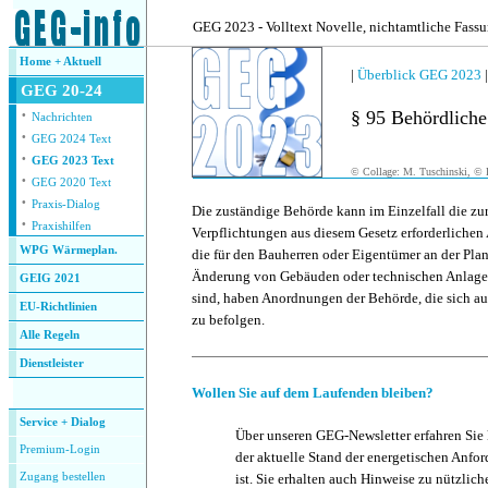
.
GEG 2023 - Volltext Novelle, nichtamtliche Fass
Home + Aktuell
|
Überblick GEG 2023
GEG 20-24
·
§ 95 Behördliche
Nachrichten
·
GEG 2024 Text
·
GEG 2023 Text
© Collage: M. Tuschinski, © F
·
GEG 2020 Text
·
Praxis-Dialog
Die zuständige Behörde kann im Einzelfall die zur
·
Praxishilfen
Verpflichtungen aus diesem Gesetz erforderlichen 
WPG Wärmeplan.
die für den Bauherren oder Eigentümer an der Pla
Änderung von Gebäuden oder technischen Anlagen
GEIG 2021
sind, haben Anordnungen der Behörde, die sich auc
EU-Richtlinien
zu befolgen.
Alle Regeln
Dienstleister
.
Wollen Sie auf dem Laufenden bleiben?
Service + Dialog
Über unseren GEG-Newsletter erfahren Sie
Premium-Login
der aktuelle Stand der energetischen Anf
Zugang bestellen
ist. Sie erhalten auch Hinweise zu nützlic