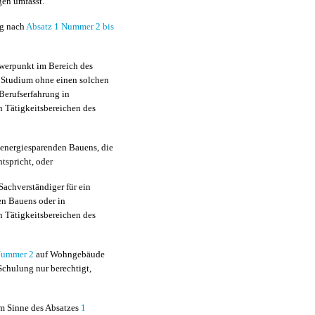
en umfasst.
ng nach
Absatz 1 Nummer 2 bis
werpunkt im Bereich des
 Studium ohne einen solchen
Berufserfahrung in
n Tätigkeitsbereichen des
 energiesparenden Bauens, die
ntspricht, oder
 Sachverständiger für ein
en Bauens oder in
n Tätigkeitsbereichen des
Nummer 2
auf Wohngebäude
 Schulung nur berechtigt,
im Sinne des Absatzes
1