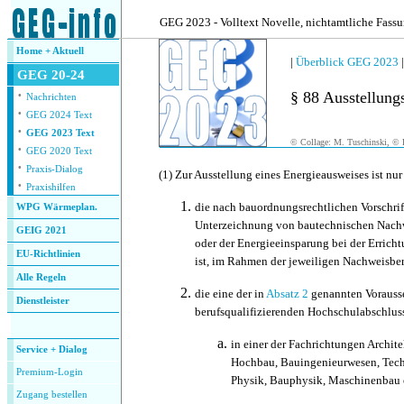
.
GEG 2023 - Volltext Novelle, nichtamtliche Fass
Home + Aktuell
|
Überblick GEG 2023
GEG 20-24
·
§ 88 Ausstellung
Nachrichten
·
GEG 2024 Text
·
GEG 2023 Text
© Collage: M. Tuschinski, © F
·
GEG 2020 Text
·
Praxis-Dialog
(1)
Zur Ausstellung eines Energieausweises ist nur 
·
Praxishilfen
die nach bauordnungsrechtlichen Vorschrif
WPG Wärmeplan.
Unterzeichnung von bautechnischen Nach
GEIG 2021
oder der Energieeinsparung bei der Errich
EU-Richtlinien
ist, im Rahmen der jeweiligen Nachweisbe
Alle Regeln
die eine der in
Absatz 2
genannten Vorausse
Dienstleister
berufsqualifizierenden Hochschulabschlus
.
in einer der Fachrichtungen Archite
Service + Dialog
Hochbau, Bauingenieurwesen, Tech
Premium-Login
Physik, Bauphysik, Maschinenbau 
Zugang bestellen