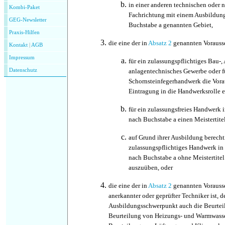
in einer anderen technischen oder 
Kombi-Paket
Fachrichtung mit einem Ausbildun
GEG-Newsletter
Buchstabe a genannten Gebiet,
Praxis-Hilfen
die eine der in
Absatz 2
genannten Vorausse
Kontakt
|
AGB
Impressum
für ein zulassungspflichtiges Bau-,
Datenschutz
anlagentechnisches Gewerbe oder f
Schornsteinfegerhandwerk die Vora
Eintragung in die Handwerksrolle er
für ein zulassungsfreies Handwerk 
nach Buchstabe a einen Meistertite
auf Grund ihrer Ausbildung berechtig
zulassungspflichtiges
Handwerk in 
nach Buchstabe a ohne Meistertitel
auszuüben, oder
die eine der in
Absatz 2
genannten Vorausse
anerkannter oder geprüfter Techniker ist, d
Ausbildungsschwerpunkt auch die Beurteil
Beurteilung von Heizungs- und Warmwasse