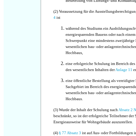
Beurteilung von Lüftungs- und Klimaanlag
(2)
Voraussetzung für die Ausstellungsberechtigu
4
ist
während des Studiums ein Ausbildungssch
energiesparenden Bauens oder nach einem
Schwerpunkt eine mindestens zweijährige 
wesentlichen bau- oder anlagentechnische
Hochbaus,
eine erfolgreiche Schulung im Bereich des
den wesentlichen Inhalten der
Anlage 11
e
eine öffentliche Bestellung als vereidigter
Sachgebiet im Bereich des energiesparend
wesentlichen bau- oder anlagentechnische
Hochbaus.
(3)
Wurde der Inhalt der Schulung nach
Absatz 2 
beschränkt, so ist der erfolgreiche Teilnehmer der
Energieausweise für Wohngebäude auszustellen.
(4)
§ 77 Absatz 3
ist auf Aus- oder Fortbildungen 