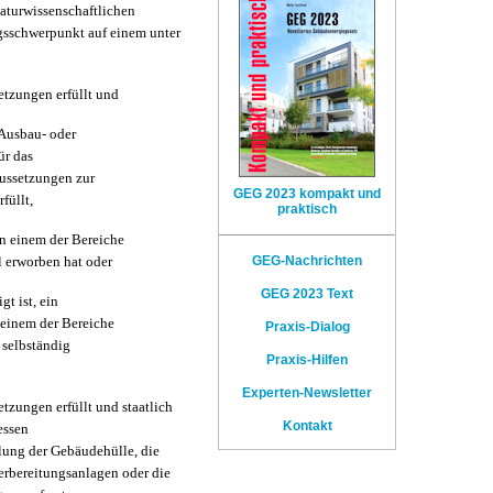
naturwissenschaftlichen
gsschwerpunkt auf einem unter
tzungen erfüllt und
 Ausbau- oder
ür das
ussetzungen zur
GEG 2023 kompakt und
füllt,
praktisch
in einem der Bereiche
l erworben hat oder
GEG-Nachrichten
GEG 2023 Text
t ist, ein
einem der Bereiche
Praxis-Dialog
 selbständig
Praxis-Hilfen
Experten-Newsletter
tzungen erfüllt und staatlich
Kontakt
essen
ung der Gebäudehülle, die
rbereitungsanlagen oder die