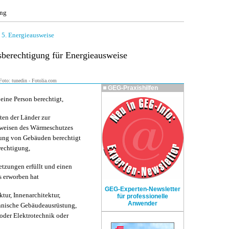
ung
|
5. Energieausweise
sberechtigung für Energieausweise
oto: tunedin - Fotolia.com
GEG-Praxishilfen
eine Person berechtigt,
ten der Länder zur
weisen des Wärmeschutzes
tung von Gebäuden berechtigt
rechtigung,
tzungen erfüllt und einen
s erworben hat
GEG-Experten-Newsletter
ktur, Innenarchitektur,
für professionelle
Anwender
nische Gebäudeausrüstung,
oder Elektrotechnik oder