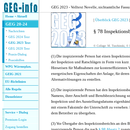
.
GEG 2023 - Volltext Novelle, nichtamtliche Fass
Home + Aktuell
|
Überblick GEG 2023
GEG 20-24
·
§ 78 Inspektions
Nachrichten
·
GEG 2024 Text
·
GEG 2023 Text
© Collage: M. Tuschinski, © F
·
GEG 2020 Text
·
Praxis-Dialog
(1)
Die inspizierende Person hat einen Inspektions
·
Praxishilfen
der Inspektion und Ratschlägen in Form von kurz 
WPG Wärmeplan.
Hinweisen für Maßnahmen zur kosteneffizienten V
energetischen Eigenschaften der Anlage, für deren
GEIG 2021
Alternativlösungen zu erstellen.
EU-Richtlinien
Alle Regeln
(2)
Die inspizierende Person hat den Inspektionsbe
Namens, ihrer Anschrift und Berufsbezeichnung s
Dienstleister
Inspektion und des Ausstellungsdatums eigenhänd
.
mit einem Faksimile der Unterschrift zu versehen. 
Service + Dialog
dem Betreiber zu übergeben.
Premium-Login
(3)
Vor Übergabe des Inspektionsberichts an den Be
Zugang bestellen
inspizierende Person die nach
§ 98 Absatz 2
zugete