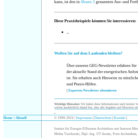
kann, ist den in
Absatz 2
genannten Aus- und Fortb
Diese Praxisbeispiele könnten Sie interessieren:
..
Wollen Sie auf dem Laufenden bleiben?
Über unseren GEG-Newsletter erfahren Sie
der aktuelle Stand der energetischen Anf
ist. Sie erhalten auch Hinweise zu nützlic
und Praxis-Hilfen.
|
Experten-Newsletter abonnieren
Wichtige Hinweise:
Wir haben diese Informationen nach bestem Wis
weisen ausdrücklich darauf hin, dass alle Angaben und Hinweise oh
.
.
Home + Aktuell
© 1999-2024 |
Impressum
|
Datenschutz
|
Kontakt
|
Institut für Energie-Effiziente Architektur mit Internet-Me
Melita Tuschinski, Dipl.-Ing. UT Austin, Freie Architektin, 