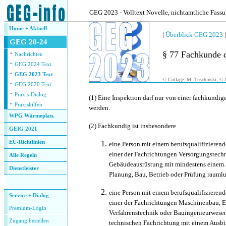
.
GEG 2023 - Volltext Novelle, nichtamtliche Fass
Home + Aktuell
|
Überblick GEG 2023
GEG 20-24
·
§ 77 Fachkunde d
Nachrichten
·
GEG 2024 Text
·
GEG 2023 Text
© Collage: M. Tuschinski, © F
·
GEG 2020 Text
·
Praxis-Dialog
(1)
Eine Inspektion darf nur von einer fachkundig
·
Praxishilfen
werden.
WPG Wärmeplan.
(2)
Fachkundig ist insbesondere
GEIG 2021
EU-Richtlinien
eine Person mit einem berufsqualifizieren
einer der Fachrichtungen Versorgungstech
Alle Regeln
Gebäudeausrüstung mit mindestens einem J
Dienstleister
Planung, Bau, Betrieb oder Prüfung raumlu
.
eine Person mit einem berufsqualifizieren
Service + Dialog
einer der Fachrichtungen Maschinenbau, E
Premium-Login
Verfahrenstechnik oder Bauingenieurwesen
Zugang bestellen
technischen Fachrichtung mit einem Ausbi