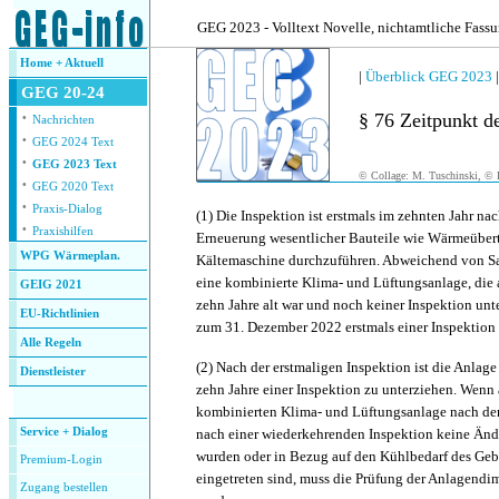
.
GEG 2023 - Volltext Novelle, nichtamtliche Fass
Home + Aktuell
|
Überblick GEG 2023
GEG 20-24
·
§ 76 Zeitpunkt d
Nachrichten
·
GEG 2024 Text
·
GEG 2023 Text
© Collage: M. Tuschinski, © F
·
GEG 2020 Text
·
Praxis-Dialog
(1)
Die Inspektion ist erstmals im zehnten Jahr na
·
Praxishilfen
Erneuerung wesentlicher Bauteile wie Wärmeübertr
WPG Wärmeplan.
Kältemaschine durchzuführen. Abweichend von Sat
eine kombinierte Klima- und Lüftungsanlage, die 
GEIG 2021
zehn Jahre alt war und noch keiner Inspektion unt
EU-Richtlinien
zum 31. Dezember 2022 erstmals einer Inspektion 
Alle Regeln
(2)
Nach der erstmaligen Inspektion ist die Anlage
Dienstleister
zehn Jahre einer Inspektion zu unterziehen. Wenn
.
kombinierten Klima- und Lüftungsanlage nach der
Service + Dialog
nach einer wiederkehrenden Inspektion keine Ä
wurden oder in Bezug auf den Kühlbedarf des Ge
Premium-Login
eingetreten sind, muss die Prüfung der Anlagendi
Zugang bestellen