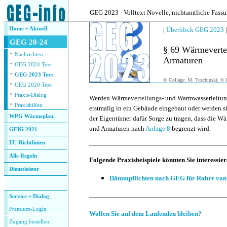
.
GEG 2023 - Volltext Novelle, nichtamtliche Fass
Home + Aktuell
|
Überblick GEG 2023
GEG 20-24
§ 69 Wärmeverte
·
Nachrichten
Armaturen
·
GEG 2024 Text
·
GEG 2023 Text
© Collage: M. Tuschinski, © F
·
GEG 2020 Text
·
Praxis-Dialog
Werden Wärmeverteilungs- und Warmwasserleitun
·
Praxishilfen
erstmalig in ein Gebäude eingebaut oder werden sie
WPG Wärmeplan.
der Eigentümer dafür Sorge zu tragen, dass die 
und Armaturen nach
Anlage 8
begrenzt wird.
GEIG 2021
EU-Richtlinien
Alle Regeln
Folgende Praxisbeispiele könnten Sie interessier
Dienstleister
Dämmpflichten nach GEG für Rohre v
.
Service + Dialog
Premium-Login
Wollen Sie auf dem Laufenden bleiben?
Zugang bestellen