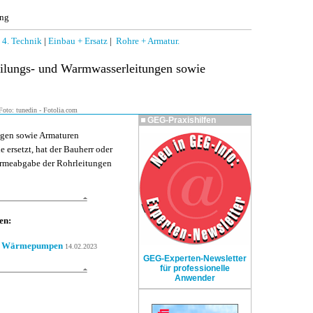
ung
|
4. Technik
|
Einbau + Ersatz
|
Rohre + Armatur.
ilungs- und Warmwasserleitungen sowie
oto: tunedin - Fotolia.com
GEG-Praxishilfen
gen sowie Armaturen
 ersetzt, hat der Bauherr oder
Wärmeabgabe der Rohrleitungen
en:
on Wärmepumpen
14.02.2023
GEG-Experten-Newsletter
für professionelle
Anwender