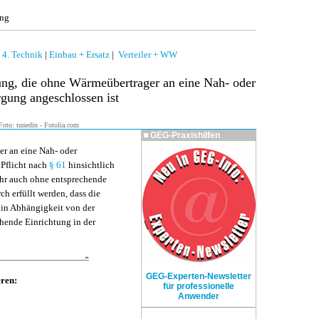
ung
|
4. Technik
|
Einbau + Ersatz
|
Verteiler + WW
ng, die ohne Wärmeübertrager an eine Nah- oder
gung angeschlossen ist
oto: tunedin - Fotolia.com
GEG-Praxishilfen
er an eine Nah- oder
 Pflicht nach
§ 61
hinsichtlich
hr auch ohne entsprechende
h erfüllt werden, dass die
 in Abhängigkeit von der
hende Einrichtung in der
GEG-Experten-Newsletter
eren:
für professionelle
Anwender