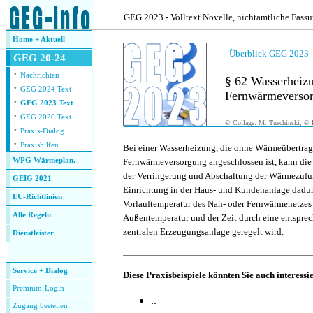
.
GEG 2023 - Volltext Novelle, nichtamtliche Fass
Home + Aktuell
|
Überblick GEG 2023
GEG 20-24
·
Nachrichten
§ 62 Wasserheizu
·
GEG 2024 Text
Fernwärmeversor
·
GEG 2023 Text
·
GEG 2020 Text
© Collage: M. Tuschinski, © F
·
Praxis-Dialog
·
Praxishilfen
Bei einer Wasserheizung, die ohne Wärmeübertrag
WPG Wärmeplan.
Fernwärmeversorgung angeschlossen ist, kann die
der Verringerung und Abschaltung der Wärmezufu
GEIG 2021
Einrichtung in der Haus- und Kundenanlage dadurc
EU-Richtlinien
Vorlauftemperatur des Nah- oder Fernwärmenetzes
Alle Regeln
Außentemperatur und der Zeit durch eine entsprec
zentralen Erzeugungsanlage geregelt wird.
Dienstleister
.
Service + Dialog
Diese Praxisbeispiele könnten Sie auch interessi
Premium-Login
..
Zugang bestellen