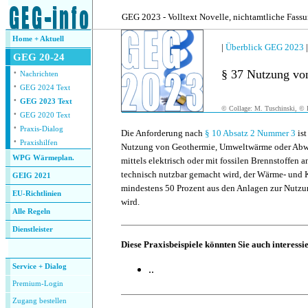
.
GEG 2023 - Volltext Novelle, nichtamtliche Fass
Home + Aktuell
|
Überblick GEG 2023
GEG 20-24
·
§ 37 Nutzung v
Nachrichten
·
GEG 2024 Text
·
GEG 2023 Text
© Collage: M. Tuschinski, © F
·
GEG 2020 Text
·
Praxis-Dialog
Die Anforderung nach
§ 10 Absatz 2 Nummer 3
ist
·
Praxishilfen
Nutzung von Geothermie, Umweltwärme oder Abwä
WPG Wärmeplan.
mittels elektrisch oder mit fossilen Brennstoffe
technisch nutzbar gemacht wird, der Wärme- und 
GEIG 2021
mindestens 50 Prozent aus den Anlagen zur Nutzu
EU-Richtlinien
wird.
Alle Regeln
Dienstleister
.
Diese Praxisbeispiele könnten Sie auch interessi
Service + Dialog
..
Premium-Login
Zugang bestellen