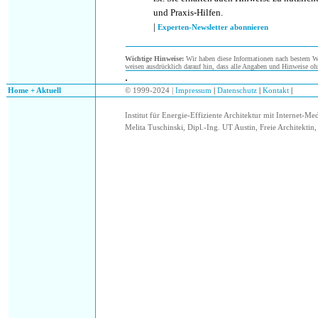
und Praxis-Hilfen.
|
Experten-Newsletter abonnieren
Wichtige Hinweise:
Wir haben diese Informationen nach bestem Wis
weisen ausdrücklich darauf hin, dass alle Angaben und Hinweise oh
.
.
Home + Aktuell
© 1999-2024 |
Impressum
|
Datenschutz
|
Kontakt
|
Institut für Energie-Effiziente Architektur mit Internet-Me
Melita Tuschinski, Dipl.-Ing. UT Austin, Freie Architektin, 