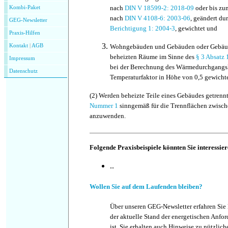
nach
DIN V 18599-2: 2018-09
oder bis zu
Kombi-Paket
nach
DIN V 4108-6: 2003-06
, geändert du
GEG-Newsletter
Berichtigung 1: 2004-3
, gewichtet und
Praxis-Hilfen
Kontakt
|
AGB
Wo
hngebäuden und Gebäuden oder Gebäude
beheizten Räume im Sinne des
§ 3 Absatz
Impressum
bei der Berechnung des Wärmedurchgangsk
Datenschutz
Temperaturfaktor in Höhe von 0,5 gewichte
(2)
Werden beheizte Teile eines Gebäudes getrennt 
Nummer 1
sinngemäß für die Trennflächen zwisc
anzuwenden.
Folgende Praxisbeispiele könnten Sie interessier
..
Wollen Sie auf dem Laufenden bleiben?
Über unseren GEG-Newsletter erfahren Sie
der aktuelle Stand der energetischen Anf
ist. Sie erhalten auch Hinweise zu nützlic