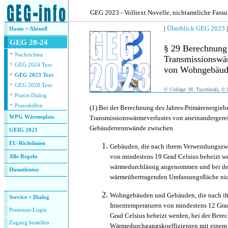
.
GEG 2023 - Volltext Novelle, nichtamtliche Fass
|
Überblick GEG 2023
Home + Aktuell
GEG 20-24
§ 29 Berechnung 
·
Nachrichten
Transmissionswär
·
GEG 2024 Text
von Wohngebäud
·
GEG 2023 Text
·
GEG 2020 Text
© Collage: M. Tuschinski, © F
·
Praxis-Dialog
·
Praxishilfen
(1)
Bei der Berechnung des Jahres-Primärenergieb
WPG Wärmeplan.
Transmissionswärmeverlustes von aneinanderger
Gebäudetrennwände zwischen
GEIG 2021
EU-Richtlinien
Ge
bäuden, die nach ihrem Verwendungszw
von mindestens 19 Grad Celsius beheizt we
Alle Regeln
wärmedurchlässig angenommen und bei der
Dienstleister
wärmeübertragenden Umfassungsfläche nich
.
Wo
hngebäuden und Gebäuden, die nach i
Service + Dialog
Innentemperaturen von mindestens 12 Grad
Premium-Login
Grad Celsius beheizt werden, bei der Bere
Zugang bestellen
Wärmedurchgangskoeffizienten mit einem 