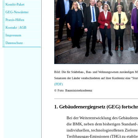
Kombi-Paket
GEG-Newsletter
Praxis-Hilfen
Kontakt
|
AGB
Impressum
Datenschutz
Bild: Die für Städtebau-, Bau- und Wohnungswesen zuständigen Mi
Senatoren der Länder verabschiedeten auf ihrer Konferenz eine "Stut
(PDF)
© Foto: Bauministerkonferenz
1. Gebäudeenergiegesetz (GEG) fortsch
Bei der Weiterentwicklung des Gebäudeene
die BMK, neben dem bisherigen Standard-A
individuellen, technologieoffenen Zielerr
Treibhausgas-Emissionen (THG) zu etablie