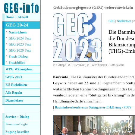
.
Gebäudeenergiegesetz (GEG) weiterentwickeln
Home + Aktuell
GEG
|
Nachrichten
| 
GEG 20-24
·
Die Baumini
Nachrichten
·
die Bundesre
GEG 2024 Text
·
Bilanzierun
GEG 2023 Text
·
(THG)-Emis
GEG 2020 Text
·
Praxis-Dialog
·
Praxishilfen
© Collage: M. Tuschinski, © Foto: tunedin - Fotolia.com
WPG Wärmeplan.
Kurzinfo:
Die Bauminister der Bundesländer und 
GEIG 2021
Geywitz haben am 22. und 23. September in Stuttg
EU-Richtlinien
wirtschaftlichen Rahmenbedingungen für das Bau
Alle Regeln
verabschiedeten eine "Stuttgarter Erklärung" in der
Dienstleister
Handlungsbedarfe anmahnen.
.
|
Bauministerkonferenz: Stuttgarter Erklärung
(PDF)
Service + Dialog
Premium-Login
Zugang bestellen