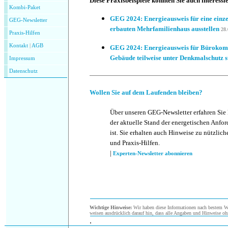
Diese Praxisbeispiele könnten Sie auch interessi
Kombi-Paket
GEG 2024: Energieausweis für eine einz
GEG-Newsletter
erbauten Mehrfamilienhaus ausstellen
28.
Praxis-Hilfen
Kontakt
|
AGB
GEG 2024: Energieausweis für Bürokompl
Gebäude teilweise unter Denkmalschutz s
Impressum
Datenschutz
Wollen Sie auf dem Laufenden bleiben?
Über unseren GEG-Newsletter erfahren Sie
der aktuelle Stand der energetischen Anf
ist. Sie erhalten auch Hinweise zu nützlic
und Praxis-Hilfen.
|
Experten-Newsletter abonnieren
Wichtige Hinweise:
Wir haben diese Informationen nach bestem Wis
weisen ausdrücklich darauf hin, dass alle Angaben und Hinweise oh
.
.