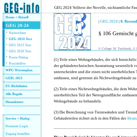
.
GEG 2024 Volltext der Novelle, nichtamtliche Fa
Home + Aktuell
|
GEG 2024
|
8. Besond
GEG 20-24
·
§ 106 Gemischt 
Nachrichten
·
GEG 2024 Text
·
GEG 2023 Text
© Collage: M. Tuschinski, © F
·
GEG 2020 Text
·
Praxis-Dialog
(1)
Teile eines Wohngebäudes, die sich hinsichtlic
·
Praxishilfen
der gebäudetechnischen Ausstattung wesentlich 
WPG Wärmeplan.
unterscheiden und die einen nicht unerheblichen 
umfassen, sind getrennt als Nichtwohngebäude zu
GEIG 2021
EU-Richtlinien
(2)
Teile eines Nichtwohngebäudes, die dem Wohn
Alle Regeln
unerheblichen Teil der Nettogrundfläche umfassen,
Wohngebäude zu behandeln.
Dienstleister
.
(3)
Die Berechnung von Trennwänden und Trennd
Gebäudeteilen richtet sich in den Fällen der
Absät
Service + Dialog
Premium-Login
Zugang bestellen