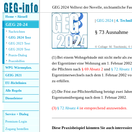
.
GEG 2024 Volltext der Novelle, nichtamtliche Fa
Home + Aktuell
|
GEG 2024
|
4. Techn
GEG 20-24
·
§ 73 Ausnahme
Nachrichten
·
GEG 2024 Text
·
GEG 2023 Text
© Collage: M. Tuschinski, © F
·
GEG 2020 Text
·
Praxis-Dialog
(1)
Bei einem Wohngebäude mit nicht mehr als z
·
Praxishilfen
der Eigentümer eine Wohnung am 1. Februar 2002 
WPG Wärmeplan.
die Pflichten nach
§ 69 Absatz 2
und
§ 72 Absatz 
Eigentümerwechsels nach dem 1. Februar 2002 v
GEIG 2021
zu erfüllen.
EU-Richtlinien
Alle Regeln
(2)
Die Frist zur Pflichterfüllung beträgt zwei Jahr
Eigentumsübergang nach dem 1. Februar 2002.
Dienstleister
.
(3)
§ 72 Absatz 4
ist entsprechend anzuwenden.
Service + Dialog
Premium-Login
Diese Praxisbeispiel könnten Sie auch interessie
Zugang bestellen