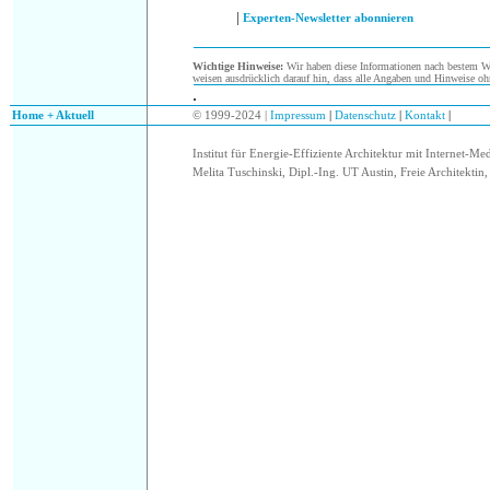
|
Experten-Newsletter abonnieren
Wichtige Hinweise:
Wir haben diese Informationen nach bestem Wis
weisen ausdrücklich darauf hin, dass alle Angaben und Hinweise oh
.
.
Home + Aktuell
© 1999-2024 |
Impressum
|
Datenschutz
|
Kontakt
|
Institut für Energie-Effiziente Architektur mit Internet-Me
Melita Tuschinski, Dipl.-Ing. UT Austin, Freie Architektin, 