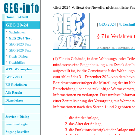
.
GEG 2024 Volltext der Novelle, nichtamtliche Fa
Home + Aktuell
|
GEG 2024
|
4. Techn
GEG 20-24
·
Nachrichten
§ 71n Verfahren
·
GEG 2024 Text
·
GEG 2023 Text
© Collage: M. Tuschinski, © F
·
GEG 2020 Text
·
Praxis-Dialog
(1)
Für ein Gebäude, in dem Wohnungs- oder Teile
·
Praxishilfen
mindestens eine Etagenheizung zum Zweck der In
WPG Wärmeplan.
aufgestellt ist, ist die Gemeinschaft der Wohnungs
zum Ablauf des 31. Dezember 2024 von dem bevo
GEIG 2021
Bezirksschornsteinfeger die Mitteilung der im Ke
EU-Richtlinien
Entscheidung über eine zukünftige Wärmeversorg
Alle Regeln
Informationen zu verlangen. Dies umfasst Informat
einer Zentralisierung der Versorgung mit Wärme n
Dienstleister
Informationen nach den Sätzen 1 und 2 gehören s
.
Service + Dialog
1. die Art der Anlage,
2. das Alter der Anlage,
Premium-Login
3. die Funktionstüchtigkeit der Anlage un
Zugang bestellen