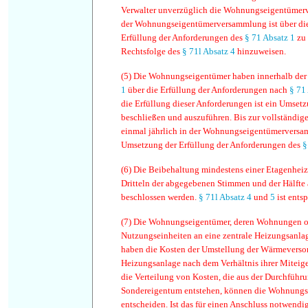
Verwalter unverzüglich die Wohnungseigentümer
der Wohnungseigentümerversammlung ist über die
Erfüllung der Anforderungen des
§ 71 Absatz 1
zu 
Rechtsfolge des
§ 71l Absatz 4
hinzuweisen.
(5)
Die Wohnungseigentümer haben innerhalb der 
1
über die Erfüllung der Anforderungen nach
§ 71
die Erfüllung dieser Anforderungen ist ein Umsetz
beschließen und auszuführen. Bis zur vollständig
einmal jährlich in der Wohnungseigentümerversa
Umsetzung der Erfüllung der Anforderungen des
§
(6)
Die Beibehaltung mindestens einer Etagenheiz
Dritteln der abgegebenen Stimmen und der Hälfte 
beschlossen werden.
§ 71l Absatz 4
und
5
ist ents
(7)
Die Wohnungseigentümer, deren Wohnungen ode
Nutzungseinheiten an eine zentrale Heizungsanla
haben die Kosten der Umstellung der Wärmeversor
Heizungsanlage nach dem Verhältnis ihrer Miteige
die Verteilung von Kosten, die aus der Durchfü
Sondereigentum entstehen, können die Wohnungs
entscheiden. Ist das für einen Anschluss notwendig