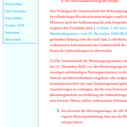
4. die Nennwärmeleistung der Anlage.
Kombi-Paket
Auf Verlangen der Gemeinschaft der Wohnungseige
GEG-Newsletter
bevollmächtigte Bezirksschornsteinfeger verpflich
Praxis-Hilfen
Monaten nach der Aufforderung für jede Etagenhei
Kontakt
|
AGB
eingereichte Formblatt nach
§ 4 Absatz 1 des Scho
Impressum
Handwerksgesetzes vom 26. November 2008 (BGBl
geltenden Fassung oder die nach Satz 2 erforderl
Datenschutz
vorhandenen Informationen der Gemeinschaft de
Ersatz der Aufwendungen zu übersenden.
(2)
Die Gemeinschaft der Wohnungseigentümer ist v
des 31. Dezember 2024 von den Wohnungseigent
sonstigen selbständigen Nutzungseinheiten, in d
Zwecke der Inbetriebnahme eingebaut oder aufgeste
Informationen über die zum Sondereigentum geh
Ausstattungen zu verlangen, die für eine Ersteins
Handlungsbedarfs zur Erfüllung der Anforderung
sein können. Hierzu zählen insbesondere Informat
den Zustand der Heizungsanlage, die die
eigener Nutzungserfahrung oder aus der 
erlangt haben,