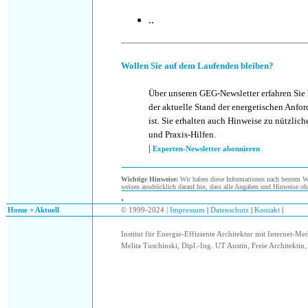
..
Wollen Sie auf dem Laufenden bleiben?
Über unseren GEG-Newsletter erfahren Sie
der aktuelle Stand der energetischen Anf
ist. Sie erhalten auch Hinweise zu nützlic
und Praxis-Hilfen.
|
Experten-Newsletter abonnieren
Wichtige Hinweise:
Wir haben diese Informationen nach bestem Wis
weisen ausdrücklich darauf hin, dass alle Angaben und Hinweise oh
.
.
Home + Aktuell
© 1999-2024 |
Impressum
|
Datenschutz
|
Kontakt
|
Institut für Energie-Effiziente Architektur mit Internet-Me
Melita Tuschinski, Dipl.-Ing. UT Austin, Freie Architektin, 