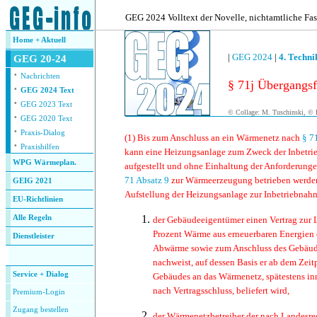
.
GEG 2024 Volltext der Novelle, nichtamtliche Fa
Home + Aktuell
|
GEG 2024
|
4. Techn
GEG 20-24
·
Nachrichten
§ 71j Übergangsf
·
GEG 2024 Text
·
GEG 2023 Text
© Collage: M. Tuschinski, © F
·
GEG 2020 Text
·
Praxis-Dialog
(1)
Bis zum Anschluss an ein Wärmenetz nach
§ 7
·
Praxishilfen
kann eine Heizungsanlage zum Zweck der Inbetri
WPG Wärmeplan.
aufgestellt und ohne Einhaltung der Anforderung
71 Absatz 9
zur Wärmeerzeugung betrieben werden
GEIG 2021
Aufstellung der Heizungsanlage zur Inbetriebnah
EU-Richtlinien
Alle Regeln
der
Gebäudeeigentümer einen Vertrag zur 
Prozent Wärme aus erneuerbaren Energien
Dienstleister
Abwärme sowie zum Anschluss des Gebäud
.
nachweist, auf dessen Basis er ab dem Zeit
Service + Dialog
Gebäudes an das Wärmenetz, spätestens in
nach Vertragsschluss, beliefert wird,
Premium-Login
Zugang bestellen
der
Wärmenetzbetreiber der nach Landesrec