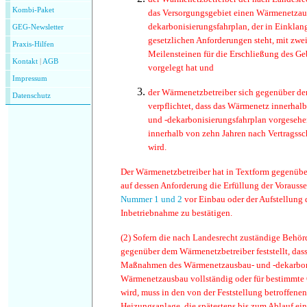
Kombi-Paket
das Versorgungsgebiet einen Wärmenetzau
dekarbonisierungsfahrplan, der in Einklan
GEG-Newsletter
gesetzlichen Anforderungen steht, mit zwei
Praxis-Hilfen
Meilensteinen für die Erschließung des G
Kontakt
|
AGB
vorgelegt hat und
Impressum
de
r Wärmenetzbetreiber sich gegenüber 
Datenschutz
verpflichtet, dass das Wärmenetz innerha
und -dekarbonisierungsfahrplan vorgesehen
innerhalb von zehn Jahren nach Vertragss
wird.
Der Wärmenetzbetreiber hat in Textform gegenü
auf dessen Anforderung die Erfüllung der Voraus
Nummer 1
und 2
vor Einbau oder der Aufstellung 
Inbetriebnahme zu bestätigen.
(2)
Sofern die nach Landesrecht zuständige Behör
gegenüber dem Wärmenetzbetreiber feststellt, das
Maßnahmen des Wärmenetzausbau- und -dekarbon
Wärmenetzausbau vollständig oder für bestimmte G
wird, muss in den von der Feststellung betroffene
Heizungsanlage, die spätestens bis zum Ablauf ein