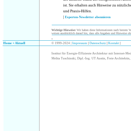
ist. Sie erhalten auch Hinweise zu nützlic
und Praxis-Hilfen.
|
Experten-Newsletter abonnieren
Wichtige Hinweise:
Wir haben diese Informationen nach bestem Wis
weisen ausdrücklich darauf hin, dass alle Angaben und Hinweise oh
.
.
Home + Aktuell
© 1999-2024 |
Impressum
|
Datenschutz
|
Kontakt
|
Institut für Energie-Effiziente Architektur mit Internet-Me
Melita Tuschinski, Dipl.-Ing. UT Austin, Freie Architektin, 