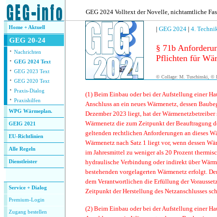
.
GEG 2024 Volltext der Novelle, nichtamtliche Fa
Home + Aktuell
|
GEG 2024
|
4. Techni
GEG 20-24
§ 71b Anforderu
·
Nachrichten
Pflichten für Wä
·
GEG 2024 Text
·
GEG 2023 Text
© Collage: M. Tuschinski, © F
·
GEG 2020 Text
·
Praxis-Dialog
(1)
Beim Einbau oder bei der Aufstellung einer H
·
Praxishilfen
Anschluss an ein neues Wärmenetz, dessen Baubeg
WPG Wärmeplan.
Dezember 2023 liegt, hat der Wärmenetzbetreiber s
Wärmenetz die zum Zeitpunkt der Beauftragung de
GEIG 2021
geltenden rechtlichen Anforderungen an dieses Wä
EU-Richtlinien
Wärmenetz nach Satz 1 liegt vor, wenn dessen Wär
Alle Regeln
im Jahresmittel zu weniger als 20 Prozent thermisc
hydraulische Verbindung oder indirekt über Wär
Dienstleister
bestehenden vorgelagerten Wärmenetz erfolgt. De
.
dem Verantwortlichen die Erfüllung der Vorausse
Service + Dialog
Zeitpunkt der Herstellung des Netzanschlusses schr
Premium-Login
(2)
Beim Einbau oder bei der Aufstellung einer H
Zugang bestellen