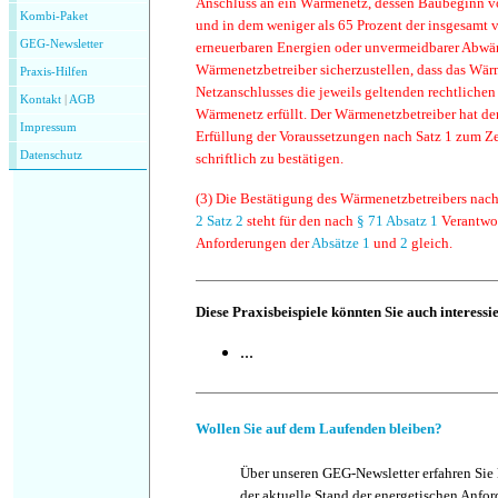
Anschluss an ein Wärmenetz, dessen Baubeginn vo
Kombi-Paket
und in dem weniger als 65 Prozent der insgesamt 
GEG-Newsletter
erneuerbaren Energien oder unvermeidbarer Abwä
Wärmenetzbetreiber sicherzustellen, dass das Wä
Praxis-Hilfen
Netzanschlusses die jeweils geltenden rechtliche
Kontakt
|
AGB
Wärmenetz erfüllt. Der Wärmenetzbetreiber hat de
Impressum
Erfüllung der Voraussetzungen nach Satz 1 zum Z
Datenschutz
schriftlich zu bestätigen.
(3)
Die Bestätigung des Wärmenetzbetreibers nac
2 Satz 2
steht für den nach
§ 71 Absatz 1
Verantwor
Anforderungen der
Absätze 1
und
2
gleich.
Diese Praxisbeispiele könnten Sie auch interessi
...
Wollen Sie auf dem Laufenden bleiben?
Über unseren GEG-Newsletter erfahren Sie
der aktuelle Stand der energetischen Anf