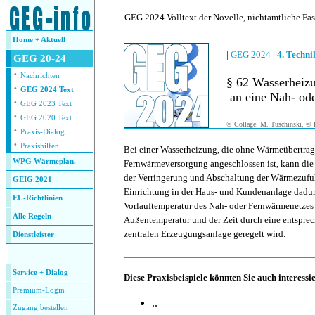
.
GEG 2024 Volltext der Novelle, nichtamtliche Fa
Home + Aktuell
|
GEG 2024
|
4. Techn
GEG 20-24
·
Nachrichten
§ 62 Wasserheiz
·
GEG 2024 Text
an eine Nah- ode
·
GEG 2023 Text
·
GEG 2020 Text
© Collage: M. Tuschinski, © F
·
Praxis-Dialog
·
Praxishilfen
Bei einer Wasserheizung, die ohne Wärmeübertrag
WPG Wärmeplan.
Fernwärmeversorgung angeschlossen ist, kann die
der Verringerung und Abschaltung der Wärmezufu
GEIG 2021
Einrichtung in der Haus- und Kundenanlage dadurc
EU-Richtlinien
Vorlauftemperatur des Nah- oder Fernwärmenetzes
Alle Regeln
Außentemperatur und der Zeit durch eine entsprec
zentralen Erzeugungsanlage geregelt wird.
Dienstleister
.
Service + Dialog
Diese Praxisbeispiele könnten Sie auch interessi
Premium-Login
..
Zugang bestellen