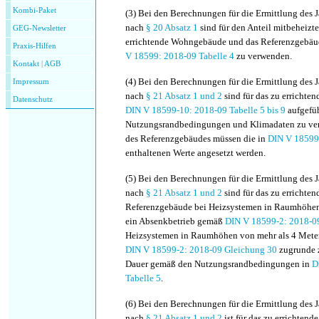
Kombi-Paket
(3)
Bei den Berechnungen für die Ermittlung des J
nach
§ 20 Absatz 1
sind für den Anteil mitbeheizte
GEG-Newsletter
errichtende Wohngebäude und das Referenzgebäu
Praxis-Hilfen
V 18599: 2018-09 Tabelle 4
zu verwenden.
Kontakt
|
AGB
(4)
Bei den Berechnungen für die Ermittlung des J
Impressum
nach
§ 21 Absatz 1
und 2
sind für das zu errichte
Datenschutz
DIN V 18599-10: 2018-09 Tabelle 5 bis 9
aufgefü
Nutzungsrandbedingungen und Klimadaten zu ver
des Referenzgebäudes müssen die in
DIN V 18599-
enthaltenen Werte angesetzt werden.
(5)
Bei den Berechnungen für die Ermittlung des J
nach
§ 21 Absatz 1
und 2
sind für das zu erricht
Referenzgebäude bei Heizsystemen in Raumhöhen
ein Absenkbetrieb gemäß
DIN V 18599-2: 2018-0
Heizsystemen in Raumhöhen von mehr als 4 Meter
DIN V 18599-2: 2018-09 Gleichung 30
zugrunde z
Dauer gemäß den Nutzungsrandbedingungen in
D
Tabelle 5
.
(6)
Bei den Berechnungen für die Ermittlung des J
nach
§ 21 Absatz 1
und 2
ist für das zu errichten