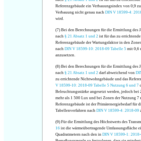
Referenzgebäude ein Verbauungsindex von 0,9 zug
Verbauung nicht genau nach
DIN V 18599-4: 2018
wird.
(7)
Bei den Berechnungen für die Ermittlung des J
nach
§ 21 Absatz 1
und 2
ist für das zu errichten
Referenzgebäude der Wartungsfaktor in den Zone
nach
DIN V 18599-10: 2018-09 Tabelle 5
mit 0,6 
anzusetzen.
(8)
Bei den Berechnungen für die Ermittlung des J
nach
§ 21 Absatz 1
und 2
darf abweichend von
DI
zu errichtende Nichtwohngebäude und das Refer
V 18599-10: 2018-09 Tabelle 5 Nutzung 6 und 7
d
Beleuchtungsstärke angesetzt werden, jedoch bei
mehr als 1 500 Lux und bei Zonen der Nutzung 7 
Referenzgebäude ist der Primärenergiebedarf für 
Tabellenverfahren nach
DIN V 18599-4: 2018-09
z
(9)
Für die Ermittlung des Höchstwerts des Trans
16
ist die wärmeübertragende Umfassungsfläche 
Quadratmetern nach den in
DIN V 18599-1: 2018-
Bemaßungsregeln so festzulegen, dass sie mindest