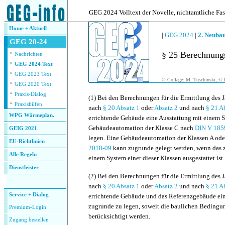
.
GEG 2024 Volltext der Novelle, nichtamtliche Fa
Home + Aktuell
|
GEG 2024
|
2. Neuba
GEG 20-24
·
§ 25 Berechnung
Nachrichten
·
GEG 2024 Text
·
GEG 2023 Text
© Collage: M. Tuschinski, © F
·
GEG 2020 Text
·
Praxis-Dialog
(1)
Bei den Berechnungen für die Ermittlung des J
·
Praxishilfen
nach
§ 20 Absatz 1
oder
Absatz 2
und nach
§ 21 A
WPG Wärmeplan.
errichtende Gebäude eine Ausstattung mit einem S
Gebäudeautomation der Klasse C nach
DIN V 185
GEIG 2021
legen. Eine Gebäudeautomation der Klassen A od
EU-Richtlinien
2018-09
kann zugrunde gelegt werden, wenn das 
Alle Regeln
einem System einer dieser Klassen ausgestattet ist.
Dienstleister
(2)
Bei den Berechnungen für die Ermittlung des J
.
nach
§ 20 Absatz 1
oder
Absatz 2
und nach
§ 21 A
Service + Dialog
errichtende Gebäude und das Referenzgebäude ein
zugrunde zu legen, soweit die baulichen Bedingung
Premium-Login
berücksichtigt werden.
Zugang bestellen