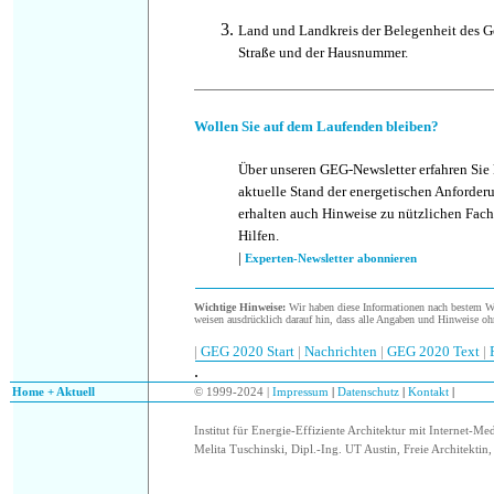
Land und Landkreis der Belegenheit des G
Straße und der Hausnummer.
Wollen Sie auf dem Laufenden bleiben?
Über unseren GEG-Newsletter erfahren Sie
aktuelle Stand der energetischen Anforder
erhalten auch Hinweise zu nützlichen Fach
Hilfen.
|
Experten-Newsletter abonnieren
Wichtige Hinweise:
Wir haben diese Informationen nach bestem Wis
weisen ausdrücklich darauf hin, dass alle Angaben und Hinweise oh
|
GEG 2020 Start
|
Nachrichten
|
GEG 2020 Text
|
.
.
Home + Aktuell
© 1999-2024 |
Impressum
|
Datenschutz
|
Kontakt
|
Institut für Energie-Effiziente Architektur mit Internet-Me
Melita Tuschinski, Dipl.-Ing. UT Austin, Freie Architektin, 