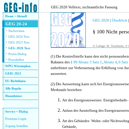
.
GEG 2020 Volltext, nichtamtliche Fassung
Home + Aktuell
GEG 2020
|
Überblick
GEG 20-24
·
§ 100 Nicht per
Nachrichten
·
GEG 2024 Text
·
GEG 2023 Text
© Collage: M. Tuschinski, © F
·
GEG 2020 Text
·
Praxis-Dialog
(1)
Die Kontrollstelle kann den nicht personenbezo
·
Praxishilfen
Rahmen des
§ 99 Absatz 3 Satz 1
,
Absatz 4
,
6 Satz
WPG Wärmeplan.
unbefristet zur Verbesserung der Erfüllung von A
auswerten.
GEIG 2021
EU-Richtlinien
(2)
Die Auswertung kann sich bei Energieausweise
Alle Regeln
Merkmale beziehen:
Dienstleister
Art des Energieausweises: Energiebedarfs-
.
Anlass der Ausstellung des Energieauswei
Service + Dialog
Premium-Login
Art des Gebäudes: Wohn- oder Nichtwohn
Zugang bestellen
Gebäude,