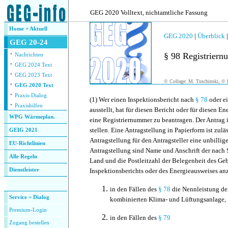
.
GEG 2020 Volltext, nichtamtliche Fassung
Home + Aktuell
GEG 2020
|
Überblick
GEG 20-24
·
§ 98 Registrier
Nachrichten
·
GEG 2024 Text
·
GEG 2023 Text
© Collage: M. Tuschinski, © F
·
GEG 2020 Text
·
Praxis-Dialog
(1)
Wer einen Inspektionsbericht nach
§ 78
oder e
·
Praxishilfen
ausstellt, hat für diesen Bericht oder für diesen En
WPG Wärmeplan.
eine Registriernummer zu beantragen. Der Antrag i
stellen. Eine Antragstellung in Papierform ist zulä
GEIG 2021
Antragstellung für den Antragsteller eine unbillig
EU-Richtlinien
Antragstellung sind Name und Anschrift der nach S
Alle Regeln
Land und die Postleitzahl der Belegenheit des Ge
Dienstleister
Inspektionsberichts oder des Energieausweises a
.
in den Fällen des
§ 78
die Nennleistung der
Service + Dialog
kombinierten Klima- und Lüftungsanlage,
Premium-Login
in den Fällen des
§ 79
Zugang bestellen