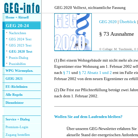
.
GEG 2020 Volltext, nichtamtliche Fassung
Home + Aktuell
GEG 2020
|
Überblick
GEG 20-24
·
§ 73 Ausnahme
Nachrichten
·
GEG 2024 Text
·
GEG 2023 Text
© Collage: M. Tuschinski, © F
·
GEG 2020 Text
·
Praxis-Dialog
(1)
Bei einem Wohngebäude mit nicht mehr als z
·
Praxishilfen
Eigentümer eine Wohnung am 1. Februar 2002 selbs
WPG Wärmeplan.
nach
§ 71
und
§ 72 Absatz 1 und 2
erst im Falle e
Februar 2002 von dem neuen Eigentümer zu erfüll
GEIG 2021
EU-Richtlinien
(2)
Die Frist zur Pflichterfüllung beträgt zwei Ja
Alle Regeln
nach dem 1. Februar 2002.
Dienstleister
.
Wollen Sie auf dem Laufenden bleiben?
Service + Dialog
Premium-Login
Über unseren GEG-Newsletter erfahren Sie
aktuelle Stand der energetischen Anforder
Zugang bestellen