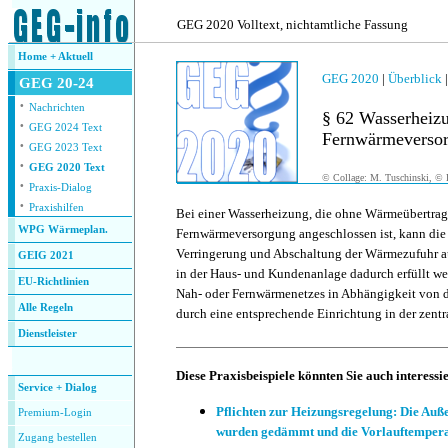
.
GEG 2020 Volltext, nichtamtliche Fassung
Home + Aktuell
GEG 2020
|
Überblick
GEG 20-24
·
Nachrichten
§ 62 Wasserheizu
·
GEG 2024 Text
Fernwärmeversor
·
GEG 2023 Text
·
GEG 2020 Text
© Collage: M. Tuschinski, © F
·
Praxis-Dialog
·
Praxishilfen
Bei einer Wasserheizung, die ohne Wärmeübertrag
WPG Wärmeplan.
Fernwärmeversorgung angeschlossen ist, kann die
Verringerung und Abschaltung der Wärmezufuhr a
GEIG 2021
in der Haus- und Kundenanlage dadurch erfüllt wer
EU-Richtlinien
Nah- oder Fernwärmenetzes in Abhängigkeit von d
Alle Regeln
durch eine entsprechende Einrichtung in der zent
Dienstleister
.
Diese Praxisbeispiele könnten Sie auch interessi
Service + Dialog
Pflichten zur Heizungsregelung: Die Au
Premium-Login
wurden gedämmt und die Vorlauftempera
Zugang bestellen