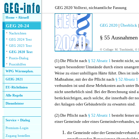
.
GEG 2020 Volltext, nichtamtliche Fassung
Home + Aktuell
GEG 2020
|
Überblick
GEG 20-24
·
Nachrichten
§ 55 Ausnahmen
·
GEG 2024 Text
·
GEG 2023 Text
© Collage: M. Tuschinski, © F
·
GEG 2020 Text
·
Praxis-Dialog
(1)
Die Pflicht nach
§ 52 Absatz 1
besteht nicht, so
·
Praxishilfen
wegen besonderer Umstände durch einen unangeme
WPG Wärmeplan.
Weise zu einer unbilligen Härte führt. Dies ist ins
Maßnahme, mit der die Pflicht nach
§ 52 Absatz 1
GEIG 2021
verbunden ist und diese Mehrkosten auch unter B
EU-Richtlinien
nicht unerheblich sind. Bei der Berechnung sind 
Alle Regeln
berücksichtigen, auch solche, die innerhalb der 
Dienstleister
der Anlagen oder Gebäudeteile zu erwarten sind.
.
(2)
Die Pflicht nach
§ 52 Absatz 1
besteht ferner 
Service + Dialog
einer Gemeinde oder eines Gemeindeverbandes, 
Premium-Login
die
Gemeinde oder der Gemeindeverband z
Zugang bestellen
grundlegenden Renovierung überschuldet is