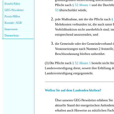
Kombi-Paket
Pflicht nach
§ 52 Absatz 1
und die Durchf
53
überschuldet würde,
GEG-Newsletter
Praxis-Hilfen
jede
Maßnahme, mit der die Pflicht nach
§
Kontakt
|
AGB
Mehrkosten verbunden ist, die auch unter 
Vorbildfunktion nicht unerheblich sind; im
Impressum
entsprechend anzuwenden, und
Datenschutz
die
Gemeinde oder der Gemeindeverband du
Voraussetzungen nach Nummer 2 feststellt;
Beschlussfassung bleiben unberührt.
(3)
Die Pflicht nach
§ 52 Absatz 1
besteht nicht fü
Landesverteidigung dient, soweit ihre Erfüllung 
Landesverteidigung entgegensteht.
Wollen Sie auf dem Laufenden bleiben?
Über unseren GEG-Newsletter erfahren Sie
aktuelle Stand der energetischen Anforder
erhalten auch Hinweise zu nützlichen Fach