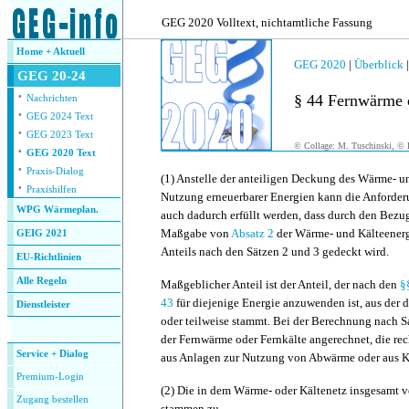
.
GEG 2020 Volltext, nichtamtliche Fassung
Home + Aktuell
GEG 2020
|
Überblick
GEG 20-24
·
§ 44 Fernwärme 
Nachrichten
·
GEG 2024 Text
·
GEG 2023 Text
© Collage: M. Tuschinski, © F
·
GEG 2020 Text
·
Praxis-Dialog
(1)
Anstelle der anteiligen Deckung des Wärme- un
·
Praxishilfen
Nutzung erneuerbarer Energien kann die Anforde
WPG Wärmeplan.
auch dadurch erfüllt werden, dass durch den Bez
Maßgabe von
Absatz 2
der Wärme- und Kälteenerg
GEIG 2021
Anteils nach den Sätzen 2 und 3 gedeckt wird.
EU-Richtlinien
Alle Regeln
Maßgeblicher Anteil ist der Anteil, der nach den
§
43
für diejenige Energie anzuwenden ist, aus der 
Dienstleister
oder teilweise stammt. Bei der Berechnung nach 
.
der Fernwärme oder Fernkälte angerechnet, die rec
Service + Dialog
aus Anlagen zur Nutzung von Abwärme oder aus
Premium-Login
(2)
Die in dem Wärme- oder Kältenetz insgesamt v
Zugang bestellen
stammen zu