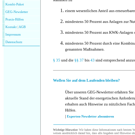
Kombi-Paket
einem wesentlichen Anteil aus erneuerbare
GEG-Newsletter
Praxis-Hilfen
mindestens 50 Prozent aus Anlagen zur N
Kontakt
|
AGB
mindestens 50 Prozent aus KWK-Anlagen 
Impressum
Datenschutz
mindestens 50 Prozent durch eine Kombina
genannten Maßnahmen.
§ 35
und die
§§ 37
bis
43
sind entsprechend anzu
Wollen Sie auf dem Laufenden bleiben?
Über unseren GEG-Newsletter erfahren Sie
aktuelle Stand der energetischen Anforder
erhalten auch Hinweise zu nützlichen Fach
Hilfen.
|
Experten-Newsletter abonnieren
Wichtige Hinweise:
Wir haben diese Informationen nach bestem Wis
weisen ausdrücklich darauf hin, dass alle Angaben und Hinweise oh