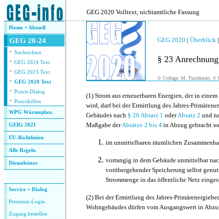
.
GEG 2020 Volltext, nichtamtliche Fassung
Home + Aktuell
GEG 2020
|
Überblick
GEG 20-24
·
Nachrichten
§ 23 Anrechnung
·
GEG 2024 Text
·
GEG 2023 Text
© Collage: M. Tuschinski, © F
·
GEG 2020 Text
·
Praxis-Dialog
(1)
Strom aus erneuerbaren Energien, der in einem
·
Praxishilfen
wird, darf bei der Ermittlung des Jahres-Primärene
WPG Wärmeplan.
Gebäudes nach
§ 20 Absatz 1
oder
Absatz 2
und n
Maßgabe der
Absätze 2
bis
4
in Abzug gebracht we
GEIG 2021
EU-Richtlinien
im unmittelbaren räumlichen Zusammenha
Alle Regeln
vorrangig in dem Gebäude unmittelbar na
Dienstleister
vorübergehender Speicherung selbst genut
.
Strommenge in das öffentliche Netz eingesp
Service + Dialog
(2)
Bei der Ermittlung des Jahres-Primärenergiebed
Premium-Login
Wohngebäudes dürfen vom Ausgangswert in Abzug
Zugang bestellen