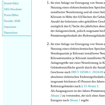
für eine Anlage zur Erzeugung von Strom 
Kombi-Paket
Nutzung eines elektrochemischen Speicher
GEG-Newsletter
installierter Nennleistung und ab einer An
Praxis-Hilfen
Kilowatt in Höhe des 0,03fachen der Gebäu
Kontakt
|
AGB
Anzahl der beheizten oder gekühlten Ges
zuzüglich das 0,7fache des jährlichen abs
Impressum
der Anlagentechnik, jedoch insgesamt höch
Datenschutz
Primärenergiebedarfs des Referenzgebäud
für eine Anlage zur Erzeugung von Strom a
Nutzung eines elektrochemischen Speicher
Nennkapazität je Kilowatt installierter N
Kilowattstunden je Kilowatt installierter 
Anlagengröße mit einer Nennleistung in Ki
Gebäudenutzfläche geteilt durch die Anzah
Geschosse nach
DIN V 18599-1: 2018-09
z
absoluten elektrischen Endenergiebedarfs 
insgesamt höchstens 45 Prozent des Jahres
Referenzgebäudes nach
§ 15 Absatz 1
.
Als Ausgangswert ist der Jahres-Primärene
Absatz 2
zu verwenden, der sich ohne Anre
Energien nach
Absatz 1
ergibt.