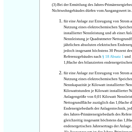
(3)
Bei der Ermittlung des Jahres-Primärenergiebed
Nichtwohngebäudes dürfen vom Ausgangswert in 
für eine Anlage zur Erzeugung von Strom 
Nutzung eines elektrochemischen Speicher
installierter Nennleistung und ab einer A
Nennleistung je Quadratmeter Nettogrundf
jährlichen absoluten elektrischen Endener
jedoch insgesamt höchstens 30 Prozent des
Referenzgebäudes nach
§ 18 Absatz 1
und 
1,8fache des bilanzierten endenergetischen
für eine Anlage zur Erzeugung von Strom a
Nutzung eines elektrochemischen Speicher
Nennkapazität je Kilowatt installierter N
Kilowattstunden je Kilowatt installierter 
Anlagengröße von 0,01 Kilowatt Nennleis
Nettogrundfläche zuzüglich das 1,0fache d
Endenergiebedarfs der Anlagentechnik, je
des Jahres-Primärenergiebedarfs des Refe
gleichzeitig insgesamt höchstens das 1,8fa
endenergetischen Jahresertrags der Anlage.
Als Ausgangswert ist der Jahres-Primärene