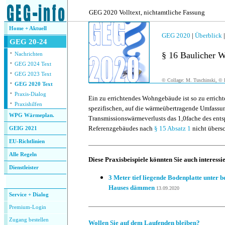
.
GEG 2020 Volltext, nichtamtliche Fassung
Home + Aktuell
GEG 2020
|
Überblick
GEG 20-24
·
§ 16 Baulicher 
Nachrichten
·
GEG 2024 Text
·
GEG 2023 Text
© Collage: M. Tuschinski, © F
·
GEG 2020 Text
·
Praxis-Dialog
Ein zu errichtendes Wohngebäude ist so zu erricht
·
Praxishilfen
spezifischen, auf die wärmeübertragende Umfass
WPG Wärmeplan.
Transmissionswärmeverlusts das 1,0fache des ents
Referenzgebäudes nach
§ 15 Absatz 1
nicht übersc
GEIG 2021
EU-Richtlinien
Alle Regeln
Diese Praxisbeispiele könnten Sie auch interessi
Dienstleister
3 Meter tief liegende Bodenplatte unter 
.
Hauses dämmen
13.09.2020
Service + Dialog
Premium-Login
Zugang bestellen
Wollen Sie auf dem Laufenden bleiben?