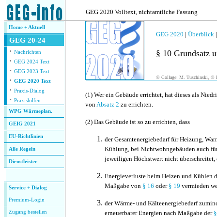
.
GEG 2020 Volltext, nichtamtliche Fassung
Home + Aktuell
GEG 2020
|
Überblick
GEG 20-24
·
§ 10 Grundsatz u
Nachrichten
·
GEG 2024 Text
·
GEG 2023 Text
© Collage: M. Tuschinski, © F
·
GEG 2020 Text
·
Praxis-Dialog
(1)
Wer ein Gebäude errichtet, hat dieses als Nie
·
Praxishilfen
von
Absatz 2
zu errichten.
WPG Wärmeplan.
(2)
Das Gebäude ist so zu errichten, dass
GEIG 2021
EU-Richtlinien
der
Gesamtenergiebedarf für Heizung, War
Kühlung, bei Nichtwohngebäuden auch für
Alle Regeln
jeweiligen Höchstwert nicht überschreitet,
Dienstleister
.
Ener
gieverluste beim Heizen und Kühlen 
Maßgabe von
§ 16
oder
§ 19
vermieden we
Service + Dialog
Premium-Login
der
Wärme- und Kälteenergiebedarf zuminde
Zugang bestellen
erneuerbarer Energien nach Maßgabe der
§