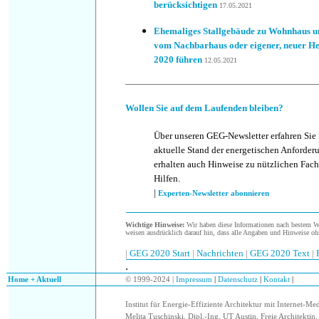
berücksichtigen
17.05.2021
Ehemaliges Stallgebäude zu Wohnhaus 
vom Nachbarhaus oder eigener, neuer H
2020 führen
12.05.2021
Wollen Sie auf dem Laufenden bleiben?
Über unseren GEG-Newsletter erfahren Sie
aktuelle Stand der energetischen Anforder
erhalten auch Hinweise zu nützlichen Fach
Hilfen.
|
Experten-Newsletter abonnieren
Wichtige Hinweise:
Wir haben diese Informationen nach bestem Wis
weisen ausdrücklich darauf hin, dass alle Angaben und Hinweise oh
|
GEG 2020 Start
|
Nachrichten
|
GEG 2020 Text
|
.
.
Home + Aktuell
© 1999-2024 |
Impressum
|
Datenschutz
|
Kontakt
|
Institut für Energie-Effiziente Architektur mit Internet-Me
Melita Tuschinski, Dipl.-Ing. UT Austin, Freie Architektin, 