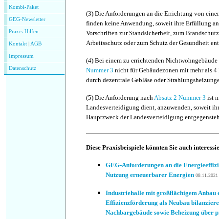
Kombi-Paket
(3)
Die Anforderungen an die Errichtung von ein
GEG-Newsletter
finden keine Anwendung, soweit ihre Erfüllung an
Praxis-Hilfen
Vorschriften zur Standsicherheit, zum Brandschut
Arbeitsschutz oder zum Schutz der Gesundheit ent
Kontakt
|
AGB
Impressum
(4)
Bei einem zu errichtenden Nichtwohngebäude 
Datenschutz
Nummer 3
nicht für Gebäudezonen mit mehr als 
durch dezentrale Gebläse oder Strahlungsheizung
(5)
Die Anforderung nach
Absatz 2 Nummer 3
ist n
Landesverteidigung dient, anzuwenden, soweit ihr
Hauptzweck der Landesverteidigung entgegensteh
Diese Praxisbeispiele könnten Sie auch interessi
GEG-Anforderungen an die Energieeffi
Nutzung erneuerbarer Energien
08.11.2021
Industriehalle mit großflächigem Anbau 
Effizienzförderung als Neubau bilanzier
Nachbargebäude sowie Beheizung über pr